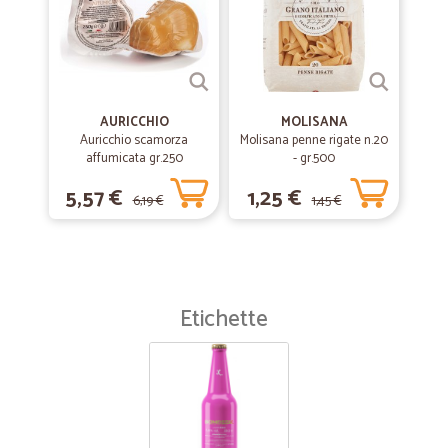
AURICCHIO
MOLISANA
Auricchio scamorza
Molisana penne rigate n.20
affumicata gr.250
- gr.500
5,57 €
1,25 €
6,19 €
1,45 €
Etichette