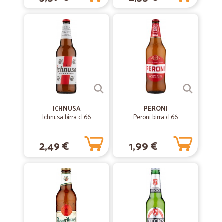
—
Fabio P.
06/06/2020
SERVIZIO OTTIMO CONSEGNA PUNTUALE…
SERVIZIO OTTIMO CONSEGNA PUNTUALE QUALITA' PREZZI BUONA
CORTESIA CORRIERE SQUISITA VIVAMENTE CONSIGLIATO A TUTTI
COLORO CHE CERCANO UN BUON RAPPORTO QUALITA' / PREZZO
DEI PRODOTTI.
—
Agostino S.
26/05/2020
ICHNUSA
PERONI
Ottimo servizio puntuale nella…
Ichnusa birra cl.66
Peroni birra cl.66
Ottimo servizio puntuale nella spedizione.
2,49 €
1,99 €
—
Tiziana S.
02/04/2020
spesa a domicilio!!
Ho utilizzato questo sito per fare la spesa ai miei genitori che in
questa emergenza sanitaria non possono uscire e abitano in altra
provincia. Ho trovato vasta scelta di prodotti, frutta e verdura
freschissima, velocità nella preparazione e consegna. Imballaggio