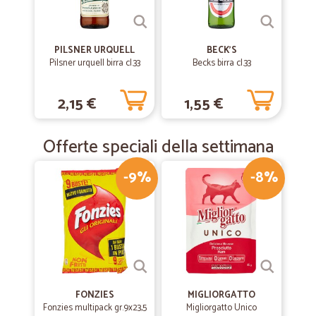
perfetto e sicuro. Come prima esperienza direi ottima.Mi dispiace solo
che si debba pagare la commissione se per esempio si paga con
paypal.Ma acquisterò nuovamente da questo sito, in questo periodo è
un ottimo aiuto. Grazie!!
PILSNER URQUELL
BECK'S
Pilsner urquell birra cl.33
Becks birra cl.33
—
Serena M.
2,15 €
1,55 €
07/02/2020
Tutto perfetto grazie
Tutto perfetto grazie
Offerte speciali della settimana
-9%
-8%
—
Debora P.
17/04/2019
consegna velocissima molto professionali
consegna velocissima molto professionali
FONZIES
MIGLIORGATTO
Fonzies multipack gr.9x23,5
Migliorgatto Unico