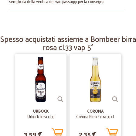
semplicità della verifica dei vari passaggi per la consegna
—
Alessandro V.
11/02/2025
Brava Cicalia!
Spesso acquistati assieme a Bombeer birra
Facilità di scelta sul sito, disponibilità dell’operatore online , tempi
rosa cl.33 vap 5°
velocissimi di consegna, perfetta convenienza del prezzo
—
Eva M.
12/04/2021
Prodotti arrivati in ottime…
Prodotti arrivati in ottime condizioni,consegna puntualissima e anche
qualche omaggio graditissimo
—
Ilaria T.
07/07/2020
URBOCK
CORONA
Eccezionale
Urbock birra cl.33
Corona Birra Extra 33 cl.
Eccezionale
3,59 €
2,35 €