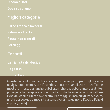
Dicono di noi
Dove spediamo
Migliori categorie
Carne fresca e lavorata
Salumi e affettati
Pasta, riso e cerali
Formaggi
Contatti
La mia lista dei desideri
Registrati
Contattaci
Questo sito utilizza cookies anche di terze parti per migliorare la
navigazione, ottimizzare l'esperienza utente, analizzare il traffico e
mostrare messaggi anche pubblicitari che potrebbero interessati. Per
proseguire la navigazione con questa modalità è necessario accettare
l'uso dei cookie cliccando Accetta. Per maggiori info su utilizzo, natura,
rifiuto dei cookies e modalità alternative di navigazione: [
Cookie Policy
]
oppure [
Scegli
]