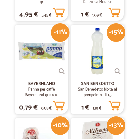
gr.
Deliziosa Mousse
Prosciutto 85 gr.
4,95 €
1 €
5,45 €
1,09 €
-11%
-15%
BAYERNLAND
SAN BENEDETTO
Panna per caffè
San Benedetto bibita al
Bayernland gr.10x10
pompelmo - lt.1,5
0,79 €
1 €
0,89 €
1,19 €
-10%
-13%