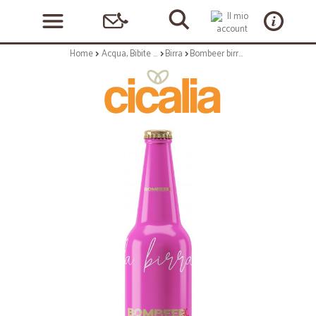
Home
Acqua, Bibite e Alcolici
Birra
Bombeer birra rosa cl.33 vap 5°