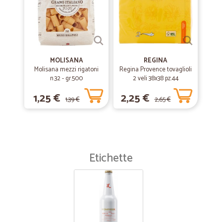
MOLISANA
REGINA
Molisana mezzi rigatoni
Regina Provence tovaglioli
n.32 - gr.500
2 veli 38x38 pz.44
1,25 €
2,25 €
1,39 €
2,65 €
Etichette