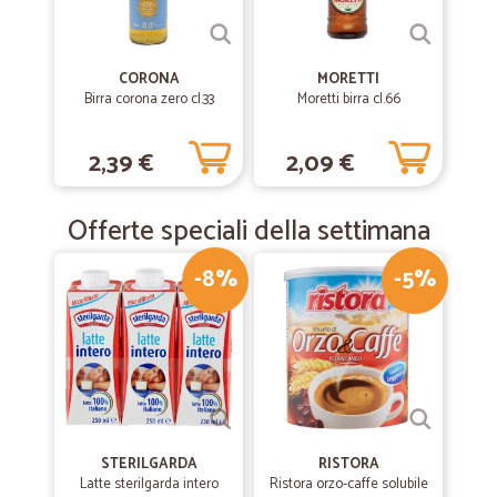
—
Grazia M.
02/10/2019
CORONA
MORETTI
Soddisfattissima
Birra corona zero cl.33
Moretti birra cl.66
Ho da poco effettuato il mio primo ordine e devo ammettere che ero
un po' scettica, ma sono stata ampiamente smentita prodotti arrivati
2,39 €
2,09 €
in perfette condizioni e sarà solo il primo di una lunga serie di ordini,
davvero molto soddisfatta e complimenti per l'ottimo servizio
Offerte speciali della settimana
-8%
-5%
STERILGARDA
RISTORA
Latte sterilgarda intero
Ristora orzo-caffe solubile