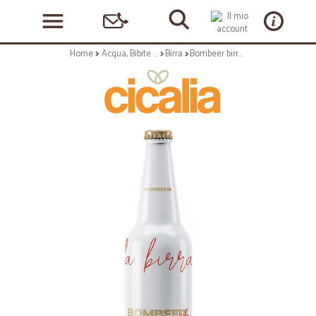
Home
Acqua, Bibite e Alcolici
Birra
Bombeer birra bianca cl.33 vap 5°