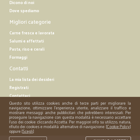
Dicono di noi
Dove spediamo
Migliori categorie
Carne fresca e lavorata
Salumi e affettati
Pasta, riso e cerali
Formaggi
Contatti
La mia lista dei desideri
Registrati
Contattaci
Questo sito utilizza cookies anche di terze parti per migliorare la
navigazione, ottimizzare l'esperienza utente, analizzare il traffico e
mostrare messaggi anche pubblicitari che potrebbero interessati. Per
proseguire la navigazione con questa modalità è necessario accettare
l'uso dei cookie cliccando Accetta. Per maggiori info su utilizzo, natura,
rifiuto dei cookies e modalità alternative di navigazione: [
Cookie Policy
]
oppure [
Scegli
]