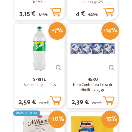
3x250 ml.
lattina gr.125
3,15 €
4 €
3,45 €
4,25 €
-7%
-14%
SPRITE
HERO
Sprite bottiglia - lt.1,5
Hero Confettura Extra di
Mirtilli 4 x 25 gr.
2,59 €
2,39 €
2,79 €
2,79 €
RIBASSATO
1,45€
-10%
-15%