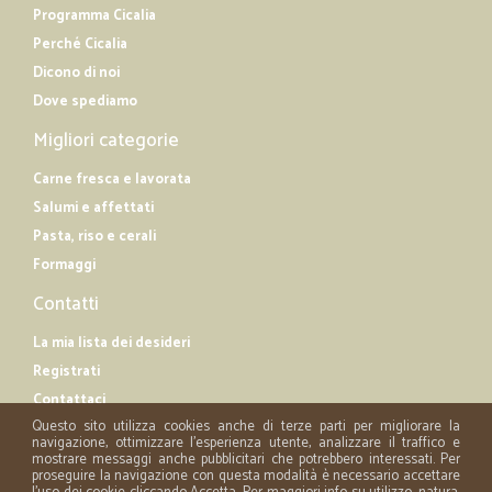
Programma Cicalia
Perché Cicalia
Dicono di noi
Dove spediamo
Migliori categorie
Carne fresca e lavorata
Salumi e affettati
Pasta, riso e cerali
Formaggi
Contatti
La mia lista dei desideri
Registrati
Contattaci
Questo sito utilizza cookies anche di terze parti per migliorare la
navigazione, ottimizzare l'esperienza utente, analizzare il traffico e
mostrare messaggi anche pubblicitari che potrebbero interessati. Per
proseguire la navigazione con questa modalità è necessario accettare