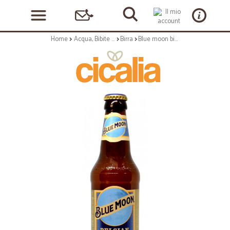
Home
Acqua, Bibite e Alcolici
Birra
Blue moon birra belgian white cl.33