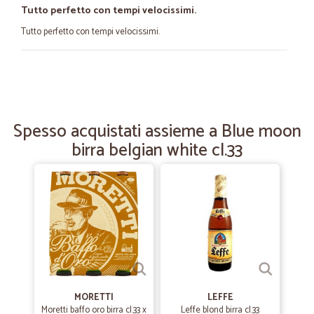
Tutto perfetto con tempi velocissimi.
Tutto perfetto con tempi velocissimi.
—
Sergio A.
28/03/2024
Buon prodotto
Buon prodotto, efficace
Spesso acquistati assieme a Blue moon
birra belgian white cl.33
—
Alessandro M.
04/06/2021
Buona fornitura di prodotti senza…
Buona fornitura di prodotti senza glutine e spedizioni veloci.
—
Umberto M.
13/07/2020
Complimenti!
S U U U P E R ! ! ! ! !
MORETTI
LEFFE
Moretti baffo oro birra cl.33 x
Leffe blond birra cl.33