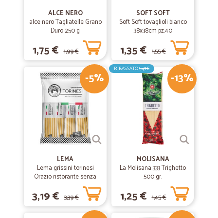
ALCE NERO
SOFT SOFT
alce nero Tagliatelle Grano
Soft Soft tovaglioli bianco
Duro 250 g
38x38cm pz.40
1,75 €
1,35 €
1,99 €
1,55 €
RIBASSATO
1,49€
-5%
-13%
LEMA
MOLISANA
Lema grissini torinesi
La Molisana 333 Trighetto
Orazio ristorante senza
500 gr.
olio di palma x30 gr.450
3,19 €
1,25 €
3,39 €
1,45 €