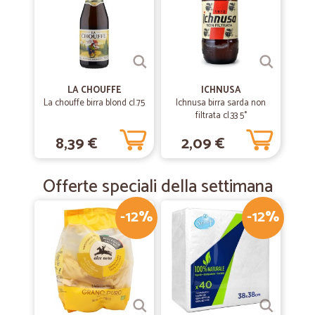
Tutto Perfetto!
Buoni prodotti, prezzi nella norma, spedizioni veloci, tutto perfetto!
—
Stefano K.
26/06/2019
Ottimo
LA CHOUFFE
ICHNUSA
La chouffe birra blond cl.75
Ichnusa birra sarda non
Acquisto da loro da oltre un anno e non ho mai avuto problemi.
filtrata cl.33 5°
Efficaci ed efficienti segnalo a volte sorprese positive fatte di piccoli
omaggi probabilmente legati alla continuità di collaborazione. Ne
8,39 €
2,09 €
sono completamente soddisfatto.
Offerte speciali della settimana
-12%
-12%