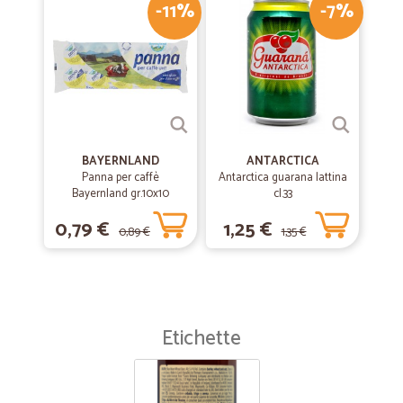
-11%
-7%
BAYERNLAND
ANTARCTICA
Panna per caffè
Antarctica guarana lattina
Bayernland gr.10x10
cl.33
0,79 €
1,25 €
0,89 €
1,35 €
Etichette