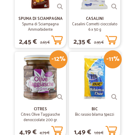
SPUMA DI SCIAMPAGNA
CASALINI
Spuma di Sciampagna
Casalini Cornetti cioccolato
Ammorbidente
6 x 50 g
Concentrato Carezza
2,45 €
2,35 €
d'Argan 600 ml
2,65 €
2,95 €
-12%
-11%
CITRES
BIC
Citres Olive Taggiasche
Bic rasoio bilama 5pezzi
denocciolate 200 gr.
4,19 €
1,49 €
4,79 €
1,69 €