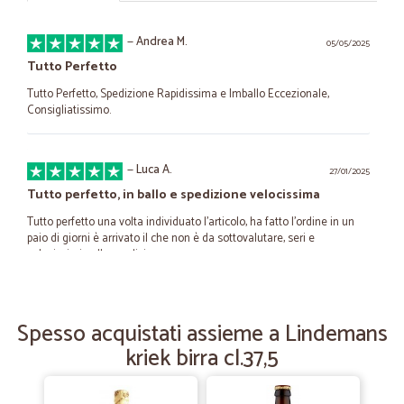
—
Andrea M.
05/05/2025
Tutto Perfetto
Tutto Perfetto, Spedizione Rapidissima e Imballo Eccezionale,
Consigliatissimo.
—
Luca A.
27/01/2025
Tutto perfetto, in ballo e spedizione velocissima
Tutto perfetto una volta individuato l'articolo, ha fatto l'ordine in un
paio di giorni è arrivato il che non è da sottovalutare, seri e
velocissimi nella spedizione
—
Flavio D.
07/04/2022
Spesso acquistati assieme a Lindemans
Spesa a domicilio
kriek birra cl.37,5
Un po' alto di prezzi, però avere il vantaggio della consegna a
domicilio, per chi non si può muovere è una buona cosa.