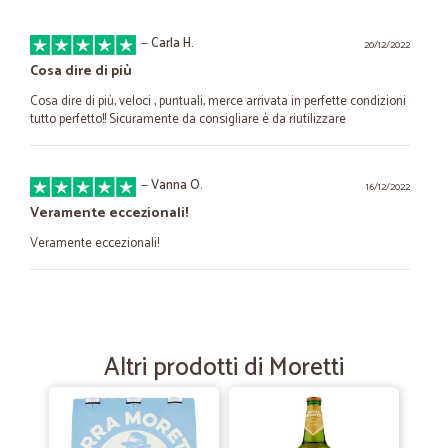
—
Carla H.
20/12/2022
Cosa dire di più
Cosa dire di più, veloci , puntuali, merce arrivata in perfette condizioni
tutto perfetto!! Sicuramente da consigliare è da riutilizzare
—
Vanna O.
16/12/2022
Veramente eccezionali!
Veramente eccezionali!
—
Mauro G.
26/07/2021
io mi trovo molto bene,roba buona
Altri prodotti di Moretti
io mi trovo molto bene,roba buona , prezzi onesti, consegna veloce e
lamerce è sempre ben confezionata ,io lo consiglio.