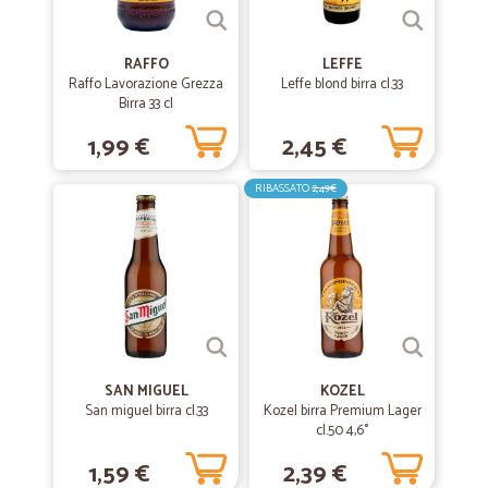
RAFFO
LEFFE
Raffo Lavorazione Grezza
Leffe blond birra cl.33
Birra 33 cl
1,99 €
2,45 €
RIBASSATO
2,49€
SAN MIGUEL
KOZEL
San miguel birra cl.33
Kozel birra Premium Lager
cl.50 4,6°
1,59 €
2,39 €