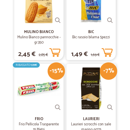
MULINO BIANCO
BIC
Mulino Bianco pannocchie -
Bic rasoio bilama 5pezzi
gr.350
2,45 €
1,49 €
2,85 €
1,69 €
RIBASSATO
1,29€
-15%
-7%
FRIO
LAURIERI
Frio Pellicola Trasparente
Laurieri scrocchi con sale
15 Metri
marino gr175