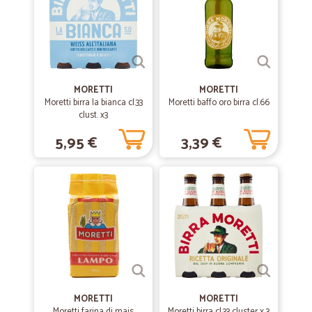
—
Trustpilot
02/03/2021
Prima esperienza con Cicalia
Prima esperienza con Cicalia: ottima! Spedizione a Venezia, centro
storico, in un giorno. Anche la mia problematica, di due vasetti arrivati
non sottovuoto, è stata, prontamente, risolta. Consiglio vivamente!
MORETTI
MORETTI
Moretti birra la bianca cl.33
Moretti baffo oro birra cl.66
—
Fabrizio V.
clust. x3
07/05/2020
Giudizio molto buono
5,95 €
3,39 €
Giudizio molto buono. Varietà di prodotti, anche "freddi"(furgone
refrigerato), comodità e sicurezza (tempi di coronavirus), facilità di
ordine e consegna veloce. Costi un po' più alti, ma giustificati.
—
Silvia F.
22/04/2020
ottimo servizio
ottimo servizio, ordini dopo la mezzanotte e il giorno dopo hai la
spesa a casa, compreso i freschi, vino, acqua, ecc., davvero da
consigliare!
MORETTI
MORETTI
Moretti farina di mais
Moretti birra cl.33 cluster x 3