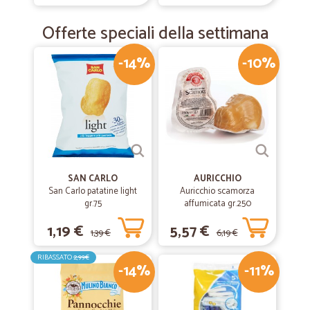
Offerte speciali della settimana
-14%
-10%
SAN CARLO
AURICCHIO
San Carlo patatine light
Auricchio scamorza
gr.75
affumicata gr.250
1,19 €
5,57 €
1,39 €
6,19 €
RIBASSATO
2,99€
-14%
-11%