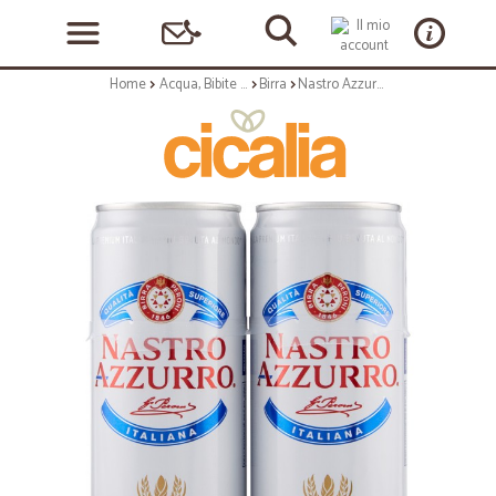
Home
Acqua, Bibite e Alcolici
Birra
Nastro Azzurro birra lattina sleek cl.33 x2