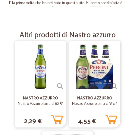
È la prima volta che ho ordinato in questo sito. Mi sento soddisfatta è
tutto anche la spedizione è veloce and il corriere STEFITALIA è
simpatico . Unica problema che alcuni prodotti sono un po alte
rispetto ad altri sito online.
Altri prodotti di Nastro azzurro
—
Daniele M.
06/08/2021
Ottimo e preciso nella consegna
Ottimo e preciso nella consegna
—
Giampaolo S.
12/10/2020
Completi e rapidi nella consegna
Vastissima gamma di prodotti. Consegna rapida e puntale.
NASTRO AZZURRO
NASTRO AZZURRO
Consigliato.
Nastro Azzurro birra cl.62 5°
Nastro Azzurro birra cl.33 x 3
2,29 €
4,55 €
—
Antonio mario E.
22/11/2019
Siete formidabili