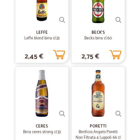
—
Roberto R.
07/05/2019
Ottimo mi sono trovato benissimo…
LEFFE
BECK'S
Ottimo mi sono trovato benissimo prodotti molto buoni lo consiglio
Leffe blond birra cl.33
Becks birra cl.60
veramente
2,45 €
2,75 €
—
Marina Z.
20/02/2019
Ok i prodotti
Ok i prodotti. Molto contenta di averli trovati. Qualche problema per la
consegna (come spesso capita ….. )
CERES
PORETTI
Birra ceres strong cl.33
Birrificio Angelo Poretti
Non Filtrata 4 Luppoli 66 cl