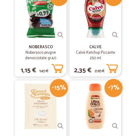
NOBERASCO
CALVE
Noberasco prugne
Calvè Ketchup Piccante
denocciolate gr.40
250 ml
1,15 €
2,35 €
1,45 €
2,95 €
-15%
-7%