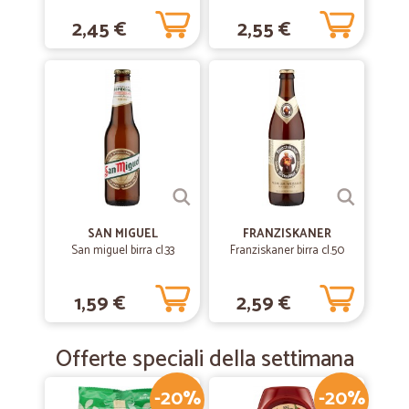
2,45 €
2,55 €
SAN MIGUEL
FRANZISKANER
San miguel birra cl.33
Franziskaner birra cl.50
1,59 €
2,59 €
Offerte speciali della settimana
-20%
-20%