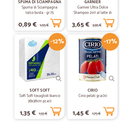
SPUMA DI SCIAMPAGNA
GARNIER
Spuma di Sciampagna
Garnier Ultra Dolce
talco busta - gr.75
Shampoo 2in1 al latte di
Vaniglia e polpa di Papaya
0,89 €
3,65 €
per capelli lunghi, 300 ml.
1,05 €
3,95 €
-12%
-17%
SOFT SOFT
CIRIO
Soft Soft tovaglioli bianco
Cirio pelati gr.400
38x38cm pz.40
1,35 €
1,45 €
1,55 €
1,75 €