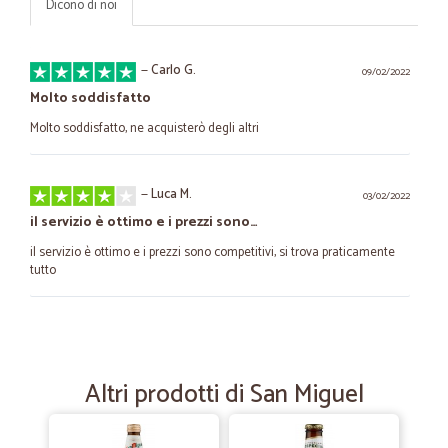
Dicono di noi
—
Carlo G.
09/02/2022
Molto soddisfatto
Molto soddisfatto, ne acquisterò degli altri
—
Luca M.
03/02/2022
il servizio è ottimo e i prezzi sono…
il servizio è ottimo e i prezzi sono competitivi, si trova praticamente
tutto
—
Rene G.
24/10/2021
Apprezziamo vostro servizio…
Altri prodotti di San Miguel
Apprezziamo vostro servizio professionale Veloce e affidabile