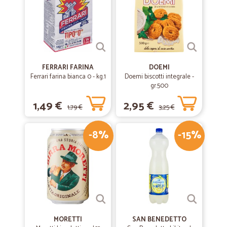
FERRARI FARINA
DOEMI
Ferrari farina bianca 0 - kg.1
Doemi biscotti integrale -
gr.500
1,49 €
2,95 €
1,79 €
3,25 €
-8%
-15%
MORETTI
SAN BENEDETTO