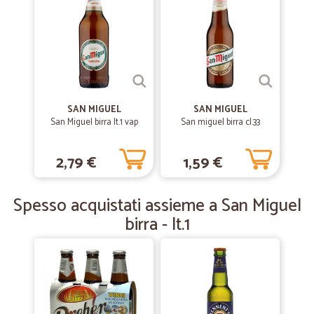
—
Gelserino Z.
23/05/2020
La pasta
Salve sono soddisfatto dell’acquisto consegna immediata
praticamente solo tempi tecnici ordine perfetto complimenti a tutti.
Sicuramente rifarò esperienza consiglio
SAN MIGUEL
SAN MIGUEL
—
Belinda I.
San Miguel birra lt.1 vap
San miguel birra cl.33
25/12/2019
Merce di ottima qualità
2,79 €
1,59 €
Merce di ottima qualità, vete fatto passi da diganti....siete stati molto
puntuali.....e presenti....continuate.
Spesso acquistati assieme a San Miguel
birra - lt.1
—
Mario C.
02/12/2019
Puntuali e precisi
Puntuali e precisi
—
Rita T.
28/09/2019