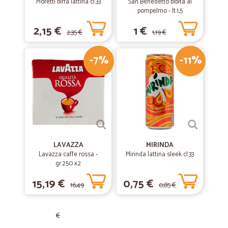
Moretti birra lattina cl.33
San Benedetto bibita al
pompelmo - lt.1,5
2,15 €
1 €
2,35 €
1,19 €
-7%
-11%
LAVAZZA
MIRINDA
Lavazza caffe rossa -
Mirinda lattina sleek cl.33
gr.250 x2
15,19 €
0,75 €
16,49
0,85 €
€