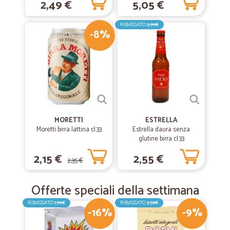
2,49 €
5,05 €
Lo consiglio
RIBASSATO
2,99€
-8%
MORETTI
ESTRELLA
Moretti birra lattina cl.33
Estrella daura senza
glutine birra cl.33
2,15 €
2,55 €
2,35 €
Offerte speciali della settimana
RIBASSATO
1,99€
RIBASSATO
3,59€
-16%
-9%