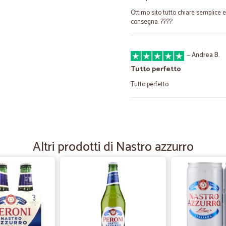
Ottimo sito tutto chiare semplice e
consegna. ????
—
Andrea B.
Tutto perfetto
Tutto perfetto
—
Paola B.
Consegna rapidissima senza
Altri prodotti di Nastro azzurro
Consegna rapidissima senza intop
—
Barbara P.
Servizio efficientissimo e al
Servizio efficientissimo e altissim