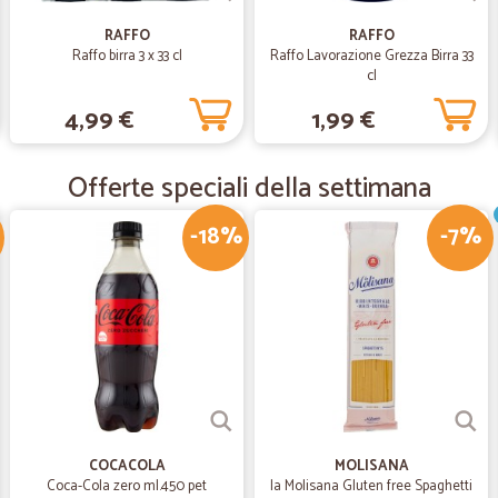
—
Irene P.
RAFFO
RAFFO
Raffo birra 3 x 33 cl
Raffo Lavorazione Grezza Birra 33
Servizio raoido ed efficient
cl
Servizio raoido ed efficiente, ho o
4,99 €
1,99 €
ordinato senza sorprese il giorno s
Offerte speciali della settimana
—
Tiziano P.
Negozio puntuale nella ges
-18%
-7%
Negozio puntuale nella gestione e s
fresca.
—
Vitaliana B.
Pienamente soddisfatta
Consegna puntuale e veloce Servizi
COCACOLA
MOLISANA
Coca-Cola zero ml.450 pet
la Molisana Gluten free Spaghetti