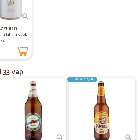
19/07/2020
o a cicalia per le mie spese. Il servizio è veloce e ben
AZZURRO
lità. Complimenti.
rra lattina sleek
3 x2
€
08/07/2020
l.33 vap
rova a Mantova perché ho visto,sul sito,avere su più di una
ti negozi di Milano. La consegna è arrivata il giorno dopo L
RIBASSATO
2,49€
uando ho chiamato per un piccolo problema riguardante il
17/06/2020