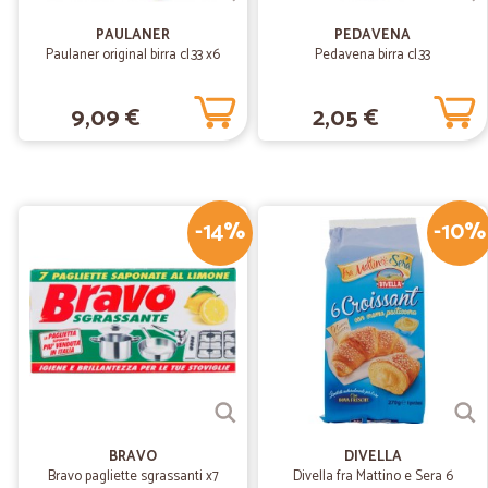
PAULANER
PEDAVENA
Paulaner original birra cl.33 x6
Pedavena birra cl.33
9,09 €
2,05 €
-14%
-10%
BRAVO
DIVELLA
Bravo pagliette sgrassanti x7
Divella fra Mattino e Sera 6