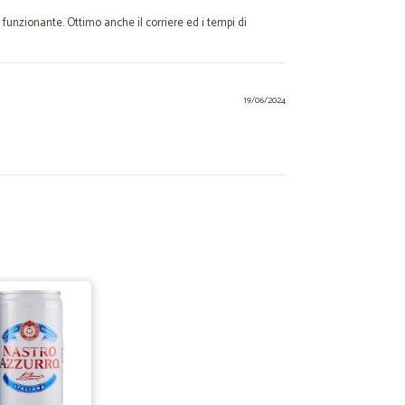
 funzionante. Ottimo anche il corriere ed i tempi di
19/06/2024
24/04/2024
 intoppi
pi
19/01/2021
tissima…
a qualità! Una garanzia!