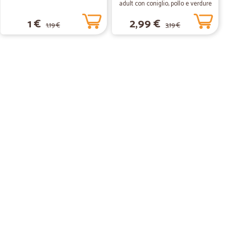
adult con coniglio, pollo e verdure
scatola gr.400
1 €
2,99 €
1,19 €
3,19 €