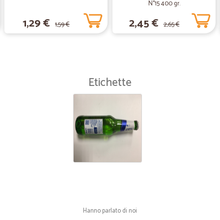
N°15 400 gr.
1,29 €
2,45 €
1,59 €
2,65 €
Etichette
Hanno parlato di noi