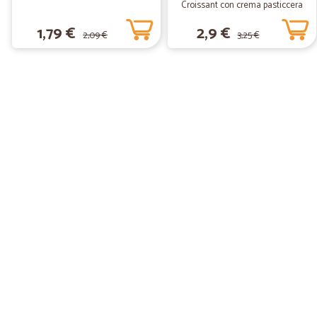
Croissant con crema pasticcera
270 gr.
1,79 €
2,9 €
2,09 €
3,25 €