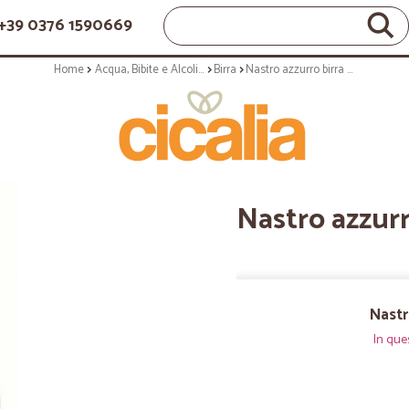
+39 0376 1590669
Home
Acqua, Bibite e Alcolici
Birra
Nastro azzurro birra cl.33 vap
Nastro azzurro
Nastr
In que