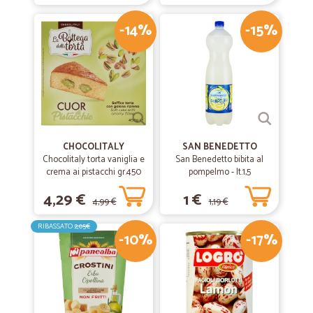
Pienamente soddisfatta dell'acquisto.
-14%
-15%
Pienamente soddisfatta dell'acquisto.
—
Pier eugenio B.
01/08/2019
Tutto bene
Tutto bene, come mi aspettavo.
CHOCOLITALY
SAN BENEDETTO
Chocolitaly torta vaniglia e
San Benedetto bibita al
—
Mariaausilia S.
crema ai pistacchi gr.450
pompelmo - lt.1,5
26/07/2019
Ottimi prodotti
4,29 €
1 €
4,99 €
1,19 €
Ottimi prodotti, sito facile da visitare, e spedizione veloce.
RIBASSATO
2,05€
-10%
-17%
—
Dante C.
10/05/2019
rapida e precisa la consegna.
rapida e precisa la consegna.