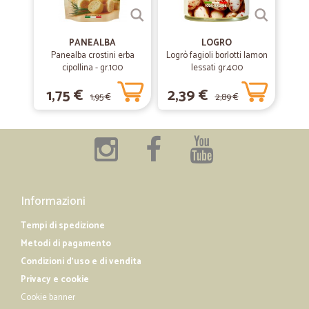
—
Carla O.
20/12/2018
PANEALBA
LOGRO
Ottimo acquisto
Panealba crostini erba
Logrò fagioli borlotti lamon
cipollina - gr.100
lessati gr.400
Il prodotto è arrivato nei tempi stabiliti. L'imballo era in ottimo stato. Il
prodotto è un ottimo prodotto.
1,75 €
2,39 €
1,95 €
2,89 €
Informazioni
Tempi di spedizione
Metodi di pagamento
Condizioni d'uso e di vendita
Privacy e cookie
Cookie banner