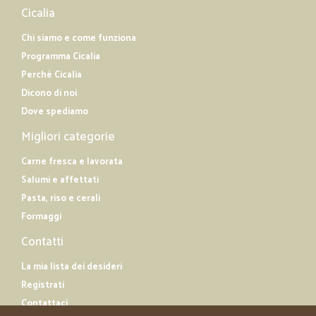
Cicalia
Chi siamo e come funziona
Programma Cicalia
Perché Cicalia
Dicono di noi
Dove spediamo
Migliori categorie
Carne fresca e lavorata
Salumi e affettati
Pasta, riso e cerali
Formaggi
Contatti
La mia lista dei desideri
Registrati
Contattaci