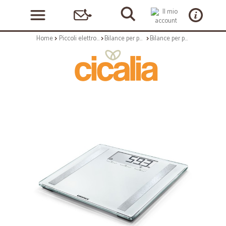
Home
Piccoli elettrodomestici
Bilance per persone
Bilance per persone: Bilancia pesapersona elettronica analisicorporea shape sense control 200 180 kg