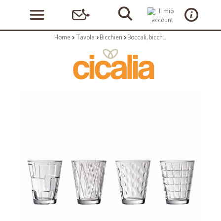
Home
Tavola
Bicchieri
Boccali, bicchieri e calici: Dressed up bicchiere acqua set 4 pz