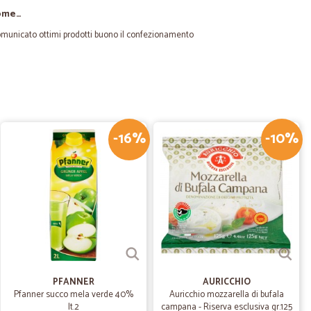
come…
municato ottimi prodotti buono il confezionamento
L.
09/08/2025
ni prodotti
-16%
-10%
10/04/2024
iversi, che acquisto da Cicalia lo spumante "Specchio"
te. Prodotto sempre fresco, prezzo ottimo e spedizione
17/02/2023
PFANNER
AURICCHIO
Pfanner succo mela verde 40%
Auricchio mozzarella di bufala
o…
lt.2
campana - Riserva esclusiva gr.125