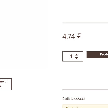
4,74 €
Prod
no di
i
Codice: 1005442