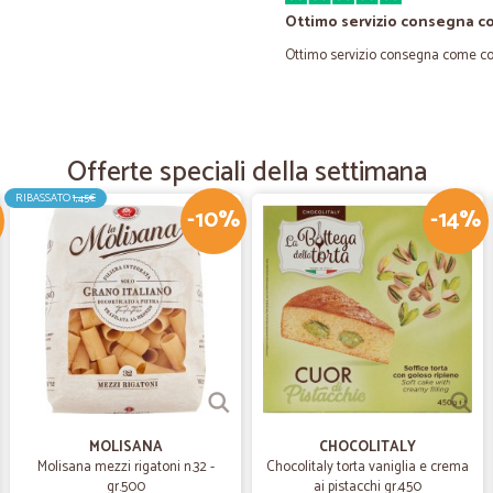
Ottimo servizio consegna 
Ottimo servizio consegna come co
—
Italo eliano 
buona organizzazione e buo
Offerte speciali della settimana
consegnato nei tempi giusti
RIBASSATO
1,45€
-10%
-14%
—
Trustpilot
5 stelle veramente meritate
E' la seconda volta, con account d
della Val d'oca che trovo eccellen
velocissima.
—
Maria D.
MOLISANA
CHOCOLITALY
Molisana mezzi rigatoni n.32 -
Chocolitaly torta vaniglia e crema
Ho trovato efficenza sul sit
gr.500
ai pistacchi gr.450