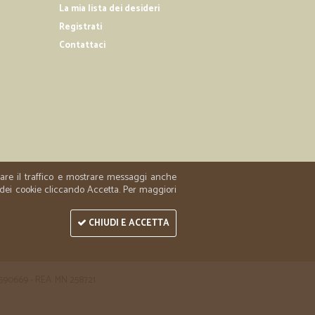
La mia lista dei desideri
.
15/07/2020
Registrati
e tra i…
Contattaci
i meno conosciuti, impeccabili ed efficienti, spedizione
o, grazie.
30/04/2019
otti
edizione velocissima, grazie.
zzare il traffico e mostrare messaggi anche
 dei cookie cliccando Accetta. Per maggiori
CHIUDI E ACCETTA
 1590669 - REA: MN 258721