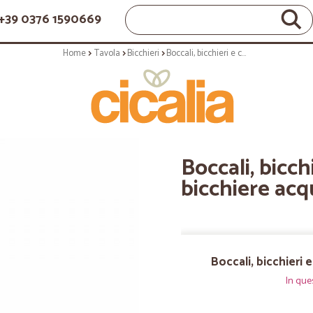
+39 0376 1590669
Home
Tavola
Bicchieri
Boccali, bicchieri e calici: Brahms bicchiere acqua fume'
Boccali, bicch
bicchiere ac
Boccali, bicchieri 
In que