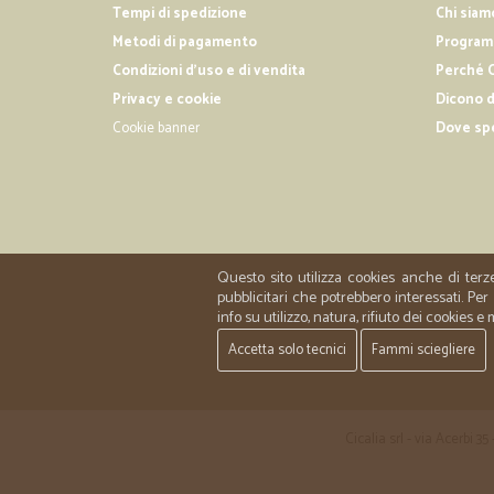
Tempi di spedizione
Chi siam
Metodi di pagamento
Programm
Condizioni d'uso e di vendita
Perché C
Privacy e cookie
Dicono d
Cookie banner
Dove sp
Questo sito utilizza cookies anche di terz
pubblicitari che potrebbero interessati. P
info su utilizzo, natura, rifiuto dei cookies e
Accetta solo tecnici
Fammi sciegliere
Cicalia srl - via Acerbi