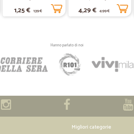
Ho trovato efficenza sul sito dell’
1,25 €
4,29 €
1,39 €
4,99 €
—
Dante C.
Tutto perfetto
Tutto perfetto ; comodo e immediat
Hanno parlato di noi
confezionati .Da ripetere
—
Gianni Z.
professionali
professionali
—
Antonio R.
consegna rapida e prezzo c
consegna rapida e prezzo conveni
Migliori categorie