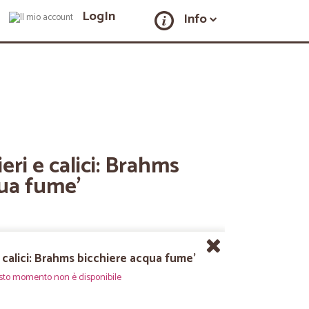
LogIn
Info
ieri e calici: Brahms
qua fume'
e calici: Brahms bicchiere acqua fume'
sto momento non è disponibile