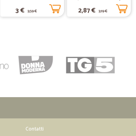
azienda sia nella scelta del prodotto che nella consegna
3 €
2,87 €
3,59 €
3,19 €
25/03/2021
o il sito , consegna puntuale dei prodotti ben
10/10/2020
03/09/2020
onveniente
ente
Contatti