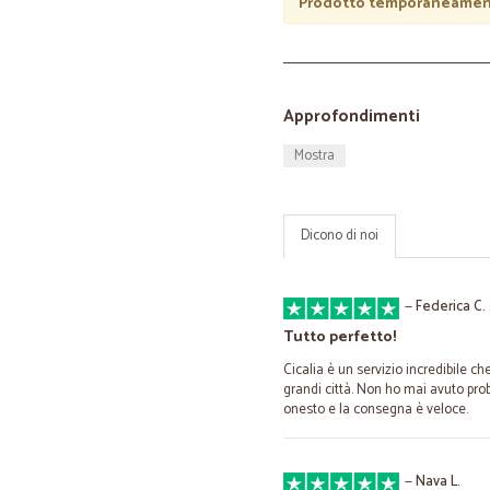
Prodotto temporaneament
Approfondimenti
Mostra
Dicono di noi
—
Federica C.
Tutto perfetto!
Cicalia è un servizio incredibile ch
grandi città. Non ho mai avuto probl
onesto e la consegna è veloce.
—
Nava L.