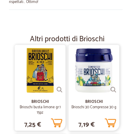
rispettati... Ottimo!
—
Antonio G.
25/10/2022
Tutto corrisponde come visto
Altri prodotti di Brioschi
Tutto corrisponde come visto
—
Sergio D.
20/01/2022
Salve a tutti
Salve a tutti, sono cliente da pochissimo tempo per la Gloriosa
Cicalia, vi confesso che eravamo un po' titubanti , vi spieghiamo; nel
senso che non credevamo nelle consegne velocissime soprattutto
dei cibi freschi e soprattutto in tempi così tristi dettati da Omicron!!!
Ebbene ci abbiamo creduto e siamo stati ripagati in modo sublime!!!
BRIOSCHI
BRIOSCHI
Veloci nelle consegne: ma attenzione guardare le loro tabelle di
Brioschi busta limone gr.1
Brioschi 30 Compresse 30 g
consegna! Professionalità e comunicazione 10 e lode, insomma
15pz
concludendo , acquisteremo ancora sicuramente! Unico
Supermercato Ortofrutticolo che consegna all indomani e cosa da
7,25 €
7,19 €
tenere conto , unico a trasportare i cibi freschi in mezzi adeguati e
refrigerati! Consigliatissimo!!!Cordiali Saluti Da Sergio & Dea