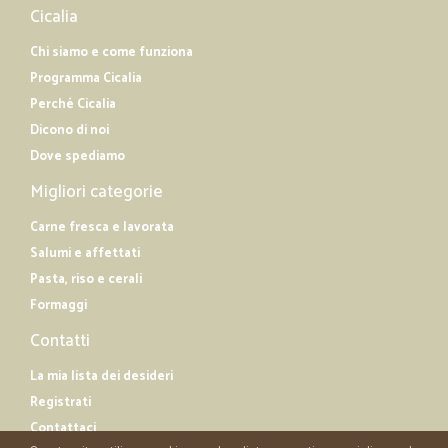
Cicalia
Chi siamo e come funziona
Programma Cicalia
Perché Cicalia
Dicono di noi
Dove spediamo
Migliori categorie
Carne fresca e lavorata
Salumi e affettati
Pasta, riso e cerali
Formaggi
Contatti
La mia lista dei desideri
Registrati
Contattaci