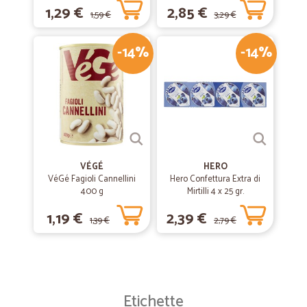
1,29 €
2,85 €
1,59 €
3,29 €
-14%
-14%
VÉGÉ
HERO
VéGé Fagioli Cannellini
Hero Confettura Extra di
400 g
Mirtilli 4 x 25 gr.
1,19 €
2,39 €
1,39 €
2,79 €
Etichette