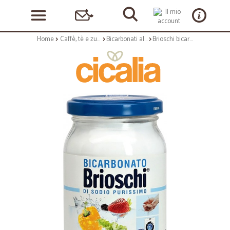
Home
Caffè, tè e zucchero
Bicarbonati alimentari e brioschi
Brioschi bicarbonato vaso gr.310