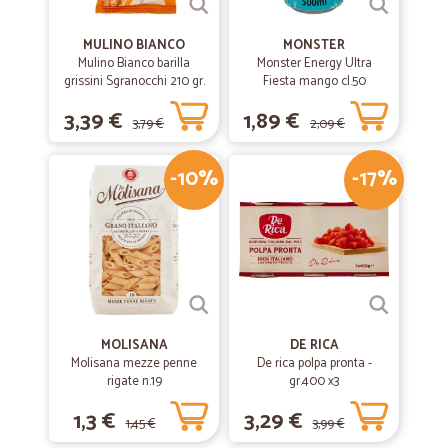
MULINO BIANCO
MONSTER
Mulino Bianco barilla
Monster Energy Ultra
grissini Sgranocchi 210 gr.
Fiesta mango cl.50
3,39 €
1,89 €
3,79 €
2,09 €
-10%
-17%
MOLISANA
DE RICA
Molisana mezze penne
De rica polpa pronta -
rigate n.19
gr.400 x3
1,3 €
3,29 €
1,45 €
3,99 €