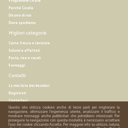
Programma Cicalia
Perché Cicalia
Dicono di noi
Dove spediamo
Migliori categorie
Carne fresca e lavorata
Salumi e affettati
Pasta, riso e cerali
Formaggi
Contatti
La mia lista dei desideri
Registrati
Contattaci
Questo sito utilizza cookies anche di terze parti per migliorare la
navigazione, ottimizzare l'esperienza utente, analizzare il traffico e
mostrare messaggi anche pubblicitari che potrebbero interessati. Per
proseguire la navigazione con questa modalità è necessario accettare
l'uso dei cookie cliccando Accetta. Per maggiori info su utilizzo, natura,