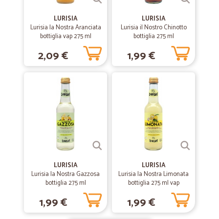
—
Trustpilot
LURISIA
LURISIA
06/03/2020
Lurisia la Nostra Aranciata
Lurisia il Nostro Chinotto
amuchina mani xper Cecilia perani
bottiglia vap 275 ml
bottiglia 275 ml
amuchina mani xper Cecilia perani Cecilia2595@gmail. m
2,09 €
1,99 €
—
Arianna B.
23/02/2020
Puntuale comodo conveniente
Tutto arrivato puntualissimo Comodità della consegna a domicilio di
grandi scorte e convenienza!
—
Anna maria G.
21/12/2019
Sono alla prima esperienza:continuate…ineccepibili
LURISIA
LURISIA
Lurisia la Nostra Gazzosa
Lurisia la Nostra Limonata
Sono alla prima esperienza:continuate così! Prodotti di qualità a
bottiglia 275 ml
bottiglia 275 ml vap
prezzi assolutamente onesti, imballaggi perfetti, consegna veloce con
corriere molto cortese e disponibile. Sicuramente farò altri acquisti.
1,99 €
1,99 €