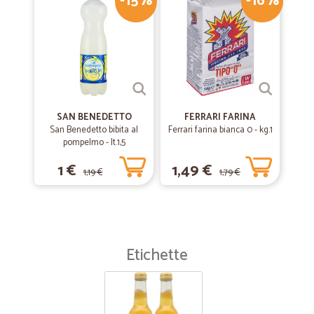
-15%
-16%
SAN BENEDETTO
FERRARI FARINA
San Benedetto bibita al
Ferrari farina bianca 0 - kg.1
pompelmo - lt.1,5
1 €
1,49 €
1,19 €
1,79 €
Etichette