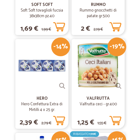
SOFT SOFT
RUMMO
Soft Soft tovaglioli fucsia
Rummo gnocchetti di
38x38cm pz.40
patate gr.500
1,69 €
2 €
1,99 €
2,19 €
-14%
-19%
HERO
VALFRUTTA
Hero Confettura Extra di
Valfrutta ceci - gr.400
Mirtilli 4 x 25 gr.
2,39 €
1,25 €
2,79 €
1,55 €
RIBASSATO
1,99€