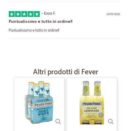
—
Enzo F.
22/01/2025
Puntualissimo e tutto in ordine!!
Puntualissimo e tutto in ordine!!
—
Anna M.
17/04/2024
tutto molto bene
tutto molto bene
Altri prodotti di Fever
—
Manfred C.
21/02/2024
Molto valido
Prezzi economici e consegna rapidissima
—
Alberto C.
26/12/2023
serietà e rispetto degli accordi