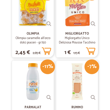
OLIMPIA
MIGLIORGATTO
Olimpia caramelle all'orzo
Migliorgatto Unico
dolci piaceri - gr.150
Deliziosa Mousse Tacchino
85 gr.
2,45 €
1 €
2,85 €
1,15 €
-11%
-7%
PARMALAT
RUMMO