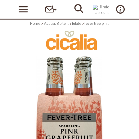
Home
Acqua, Bibite e Alcolici
Bibite
fever tree pink grapefruit cl.20x4