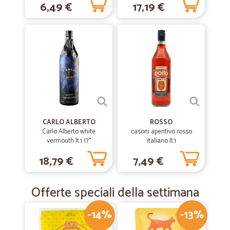
6,49 €
17,19 €
CARLO ALBERTO
ROSSO
Carlo Alberto white
casoni aperitivo rosso
vermouth lt.1 17°
italiano lt.1
18,79 €
7,49 €
Offerte speciali della settimana
-14%
-13%