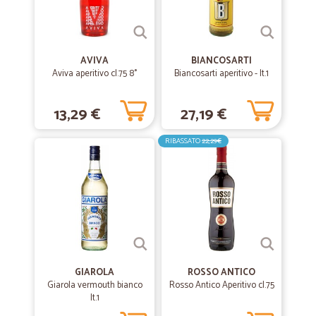
AVIVA
BIANCOSARTI
Aviva aperitivo cl.75 8°
Biancosarti aperitivo - lt.1
13,29 €
27,19 €
RIBASSATO
22,29€
GIAROLA
ROSSO ANTICO
Giarola vermouth bianco
Rosso Antico Aperitivo cl.75
lt.1