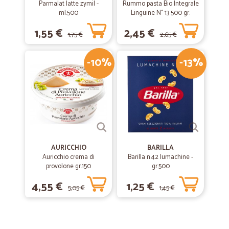
Parmalat latte zymil -
Rummo pasta Bio Integrale
ml.500
Linguine N° 13 500 gr.
1,55 €
2,45 €
1,75 €
2,65 €
-10%
-13%
AURICCHIO
BARILLA
Auricchio crema di
Barilla n.42 lumachine -
provolone gr.150
gr.500
4,55 €
1,25 €
5,05 €
1,45 €