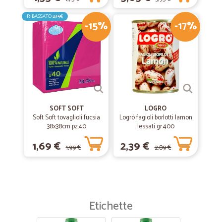
RIBASSATO
2,15€
-15%
-17%
SOFT SOFT
LOGRO
Soft Soft tovaglioli fucsia
Logrò fagioli borlotti lamon
38x38cm pz.40
lessati gr.400
1,69 €
2,39 €
1,99 €
2,89 €
Etichette