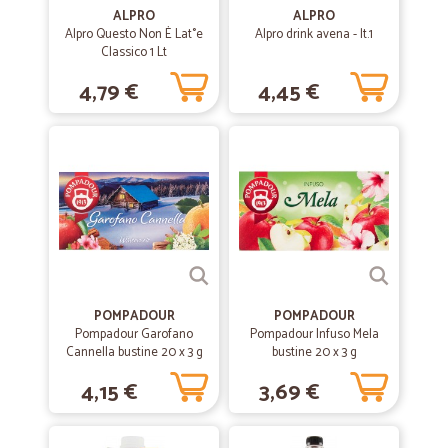
ALPRO
ALPRO
Tutto perfetto
Alpro Questo Non È Lat°e
Alpro drink avena - lt.1
Classico 1 Lt
—
Daniela B.
4,79 €
4,45 €
16/07/2020
Prodotto giusto ottimo servizio lo…
Prodotto giusto ottimo servizio lo consiglio Grazie
—
Mario S.
11/06/2020
qualità e servizio veloce
qualità e servizio veloce consigliato vivamente
POMPADOUR
POMPADOUR
—
Paolo M.
Pompadour Garofano
Pompadour Infuso Mela
30/10/2019
Cannella bustine 20 x 3 g
bustine 20 x 3 g
Corrispondente a quanto prenotato
4,15 €
3,69 €
Corrispondente a quanto prenotato, servizio veloce e preciso.