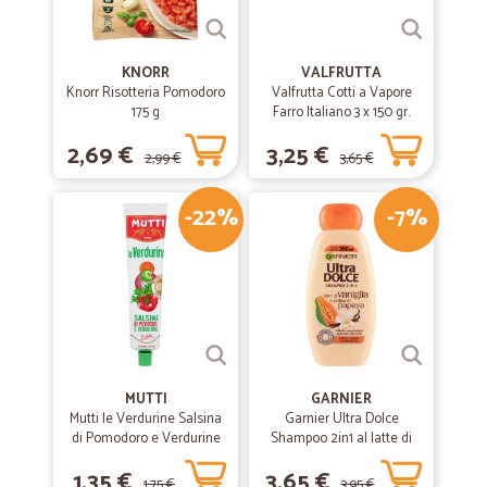
KNORR
VALFRUTTA
Knorr Risotteria Pomodoro
Valfrutta Cotti a Vapore
175 g
Farro Italiano 3 x 150 gr.
2,69 €
3,25 €
2,99 €
3,65 €
-22%
-7%
MUTTI
GARNIER
Mutti le Verdurine Salsina
Garnier Ultra Dolce
di Pomodoro e Verdurine
Shampoo 2in1 al latte di
130 g
Vaniglia e polpa di Papaya
1,35 €
3,65 €
per capelli lunghi, 300 ml.
1,75 €
3,95 €