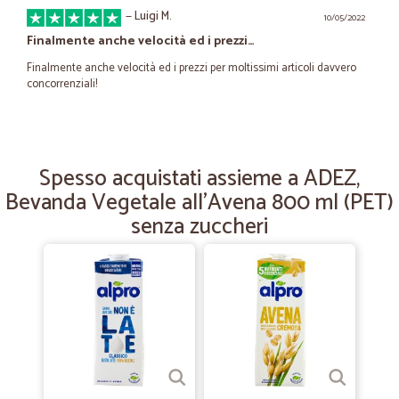
—
Luigi M.
10/05/2022
Finalmente anche velocità ed i prezzi…
Finalmente anche velocità ed i prezzi per moltissimi articoli davvero
concorrenziali!
—
Daniele B.
28/09/2020
VELOCI NELLA CONSEGNA
Spesso acquistati assieme a ADEZ,
Bevanda Vegetale all'Avena 800 ml (PET)
VELOCI NELLA CONSEGNA
senza zuccheri
—
Gennaro M.
11/08/2020
perfetto
perfetto, tranne il corriere BRT
—
Massimo M.
23/07/2020
Tutto perfetto