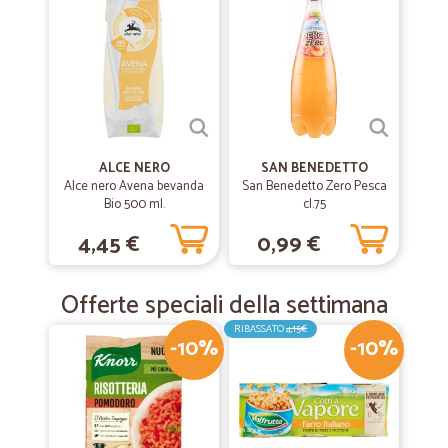
—
Maria N.
10/06/2019
Azienda molto seria e professionale
Azienda molto seria e professionale, velocissimi nella consegna degli
ordini con prezzi bassi. Si meritano 5 stelle , nel mio ordine ho
ricevuto anche una sorpresa carina un regalo.
ALCE NERO
—
Michele B.
SAN BENEDETTO
13/06/2019
Alce nero Avena bevanda
San Benedetto Zero Pesca
Velocissimi
Bio 500 ml.
cl.75
Velocissimi. Grazie!
4,45 €
0,99 €
Offerte speciali della settimana
RIBASSATO
4,15€
-10%
-10%