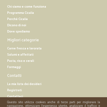
Chi siamo e come funziona
Programma Cicalia
Perché Cicalia
Dicono di noi
Dove spediamo
Migliori categorie
Carne fresca e lavorata
Salumi e affettati
Pasta, riso e cerali
Formaggi
Contatti
La mia lista dei desideri
Registrati
Contattaci
Questo sito utilizza cookies anche di terze parti per migliorare la
navigazione, ottimizzare l'esperienza utente, analizzare il traffico e