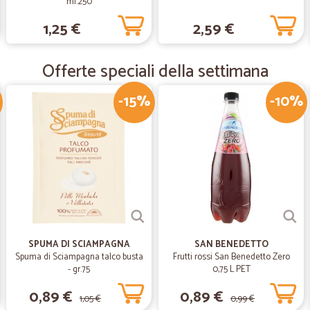
ml.250
Arrivato tutto in condizioni
1,25 €
2,59 €
Arrivato tutto in condizioni perfett
era la prima volta x me è sono rim
Offerte speciali della settimana
-15%
-10%
—
Donatella T
Tutto perfetto!!!
Tutto perfetto!!!
—
Giuseppe T
Molto puntuali
Molto puntuali, roba buona. :-)
SPUMA DI SCIAMPAGNA
SAN BENEDETTO
Spuma di Sciampagna talco busta
Frutti rossi San Benedetto Zero
- gr.75
0,75 L PET
0,89 €
0,89 €
1,05 €
0,99 €