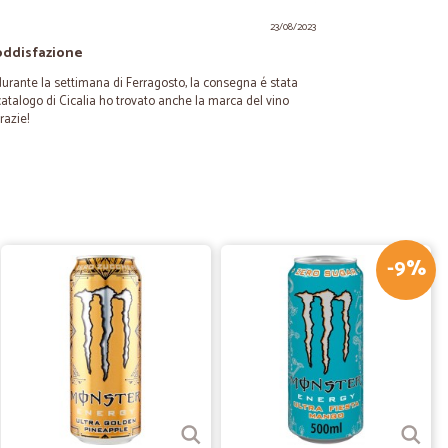
23/08/2023
oddisfazione
durante la settimana di Ferragosto, la consegna é stata
l catalogo di Cicalia ho trovato anche la marca del vino
razie!
10/07/2023
ionato!
-9%
30/12/2021
ome…
visto, ringrazio tutti in questa emergenza COVID,
no la spesa