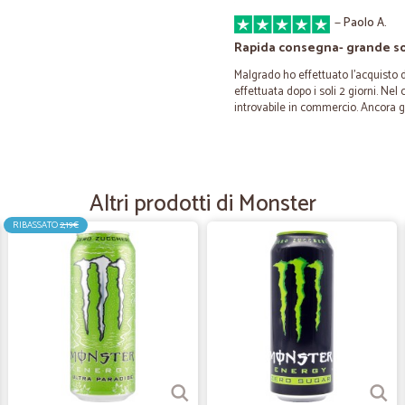
—
Paolo A.
Rapida consegna- grande s
Malgrado ho effettuato l'acquisto 
effettuata dopo i soli 2 giorni. Ne
introvabile in commercio. Ancora g
—
Trustpilot
Buona compagnia
Altri prodotti di Monster
Consegna veloce molto ben confez
RIBASSATO
2,19€
—
Federico Z.
È arrivato tutto in tempo c
È arrivato tutto in tempo come pre
altrimenti non avrei avuto nemme