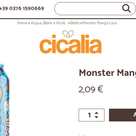
+39 0376 1590669
Home
Acqua, Bibite e Alcolici
Bibite
Monster Mango Loco lattina da cl.50
Monster Mang
2,09 €