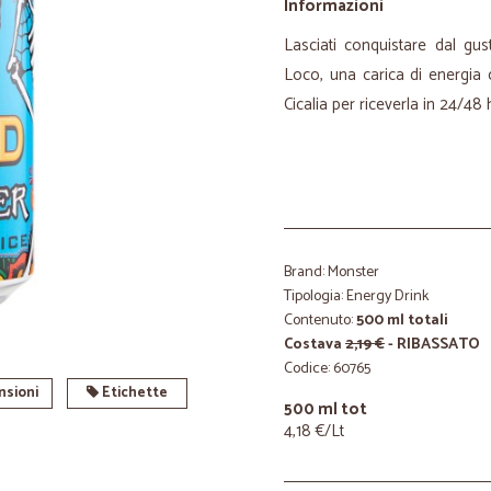
Informazioni
Lasciati conquistare dal g
Loco, una carica di energia c
Cicalia per riceverla in 24/48 
Brand: Monster
Tipologia: Energy Drink
Contenuto:
500 ml totali
Costava
2,19 €
- RIBASSATO
Codice: 60765
sioni
Etichette
500 ml tot
4,18 €/Lt