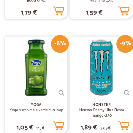
Boost 0,75L
Vitamine 0,5 L
1,79 €
1,59 €
-8%
-9%
YOGA
MONSTER
Yoga succo mela verde cl.20 vap
Monster Energy Ultra Fiesta
mango cl.50
1,05 €
1,89 €
1,15 €
2,09 €