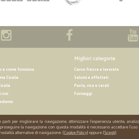
Migliori categorie
o e come funziona
Carne fresca e lavorata
a Cicalia
Salumi e affettati
icalia
Pasta, riso e cerali
i noi
Formaggi
ediamo
e parti per migliorare la navigazione, ottimizzare l'esperienza utente, anali
er proseguire la navigazione con questa modalità è necessario accettare l'uso
 modalità alternative di navigazione: [
Cookie Policy
] oppure [
Scegli
]