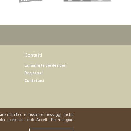
Contatti
La mia lista dei desideri
Registrati
Contattaci
zzare il traffico e mostrare messaggi anche
 dei cookie cliccando Accetta. Per maggiori