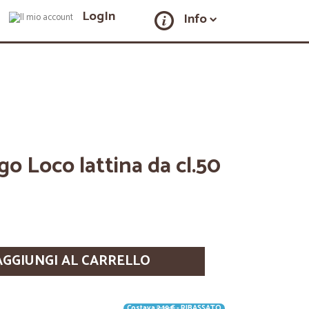
LogIn
Info
o Loco lattina da cl.50
AGGIUNGI AL CARRELLO
Costava
2,19 €
- RIBASSATO