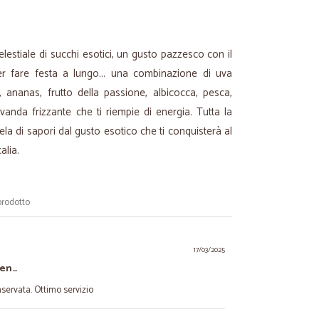
estiale di succhi esotici, un gusto pazzesco con il
r fare festa a lungo... una combinazione di uva
 ananas, frutto della passione, albicocca, pesca,
anda frizzante che ti riempie di energia. Tutta la
la di sapori dal gusto esotico che ti conquisterà al
alia.
prodotto
17/03/2025
ben…
servata. Ottimo servizio