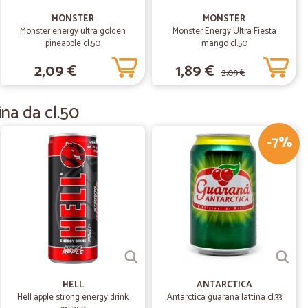
.
18/01/2021
MONSTER
MONSTER
Monster energy ultra golden
Monster Energy Ultra Fiesta
pineapple cl.50
mango cl.50
2,09 €
1,89 €
2,09 €
19/08/2020
na da cl.50
qualità dei prodotti, l'assortimento e il sito per gli
-7%
ezionamento dei prodotti non è abbastanza curato e viene
erto per permettere la consegna in loco. In precedenza
 manipolazione e spostamento con un solo carrello a ruote
confezionamento più curato per avere di nuovo 5 stelle.
01/03/2020
 non c'è…
traccia di quando arriverà il corriere..
HELL
ANTARCTICA
Hell apple strong energy drink
Antarctica guarana lattina cl.33