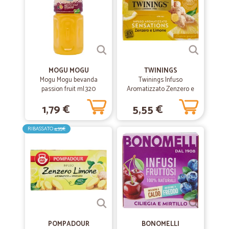
MOGU MOGU
TWININGS
Mogu Mogu bevanda
Twinings Infuso
passion fruit ml.320
Aromatizzato Zenzero e
Limone 20 x 1,5 g
1,79 €
5,55 €
RIBASSATO
4,35€
POMPADOUR
BONOMELLI