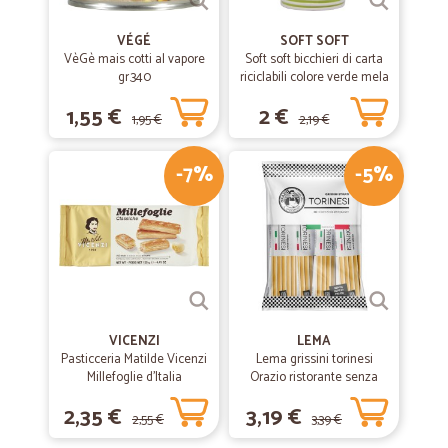
VÉGÉ
SOFT SOFT
VèGè mais cotti al vapore
Soft soft bicchieri di carta
gr.340
riciclabili colore verde mela
cl.20 pz.15
1,55 €
2 €
1,95 €
2,19 €
-7%
-5%
VICENZI
LEMA
Pasticceria Matilde Vicenzi
Lema grissini torinesi
Millefoglie d'Italia
Orazio ristorante senza
Classiche 125 gr.
olio di palma x30 gr.450
2,35 €
3,19 €
2,55 €
3,39 €