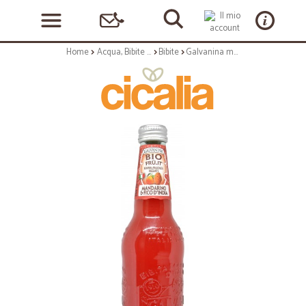
Home
Acqua, Bibite e Alcolici
Bibite
Galvanina mandarino e fico d'India bio ml.355 vap