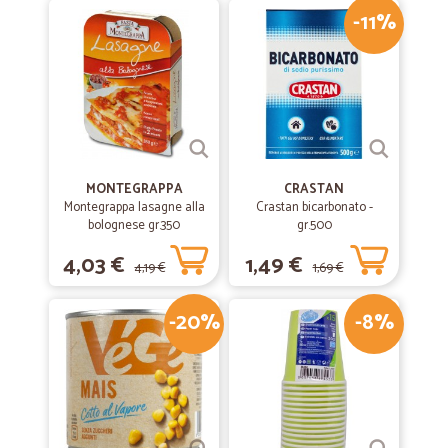
-11%
MONTEGRAPPA
CRASTAN
Montegrappa lasagne alla
Crastan bicarbonato -
bolognese gr.350
gr.500
4,03 €
1,49 €
4,19 €
1,69 €
-20%
-8%