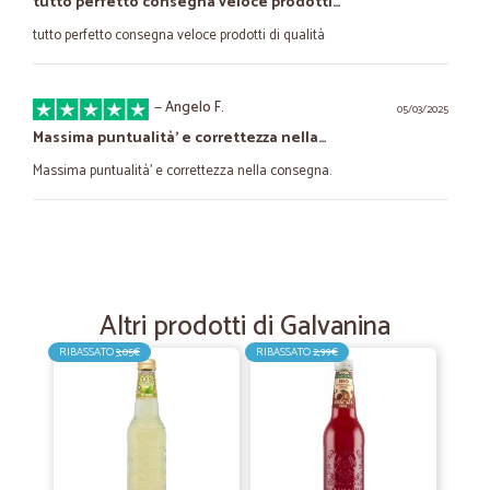
tutto perfetto consegna veloce prodotti…
tutto perfetto consegna veloce prodotti di qualità
—
Angelo F.
05/03/2025
Massima puntualità’ e correttezza nella…
Massima puntualità’ e correttezza nella consegna.
—
Marco T.
12/01/2024
Prodotto assolutamente conforme ed…
Prodotto assolutamente conforme ed eventualmente da falle,
Altri prodotti di Galvanina
spedizione molto rapida
RIBASSATO
3,05€
RIBASSATO
2,99€
—
Manuele S.
04/12/2022
Veloce preciso ed economico
Veloce preciso ed economico!