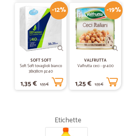
-12%
-19%
SOFT SOFT
VALFRUTTA
Soft Soft tovaglioli bianco
Valfrutta ceci - gr.400
38x38cm pz.40
1,35 €
1,25 €
1,55 €
1,55 €
Etichette