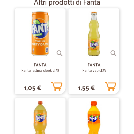
Altri prodotti di Fanta
Cura per il cliente Top!
—
Catalin C.
03/12/2023
Ottimo venditore..ottima…
Ottimo venditore..ottima spedizione..ottimi prodotti..tutto
perfetto..grazie
—
Ciro D.
FANTA
FANTA
01/12/2021
Fanta lattina sleek cl.33
Fanta vap cl.33
Consegna veloce
Consegna veloce. Il prodotto (croccantini per gatto) conforme alle
1,05 €
1,55 €
attese.
—
Daniela Q.
16/10/2020
OTTIMO SERVIZIO
OTTIMO SERVIZIO