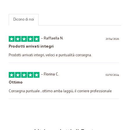
Dicono di noi
—
Raffaella N.
21/04/2026
Prodotti arrivati integri
Prodotti arrivati integri, veloci e puntualità consegna.
—
Florina C.
02/10/2024
Ottimo
Consegna puntuale , ottimo amba laggiù, il corriere professionale
—
Massimiliano T.
16/01/2024
Più Efficiente ed affidabile di una Ferrari!
Spedizione super veloce! Comunicazione ottima! Imballaggio perfetto!