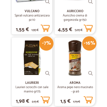
VULCANO
AURICCHIO
Spirali vulcano antizanzara
Auricchio crema di
pz.10
gorgonzola gr.150
1,55 €
4,55 €
1,95 €
5,05 €
-7%
-16%
LAURIERI
AROMA
Laurieri scrocchi con sale
Aroma pepe nero macinato
marino gr175
- gr.46
1,98 €
1,5 €
2,15 €
1,79 €