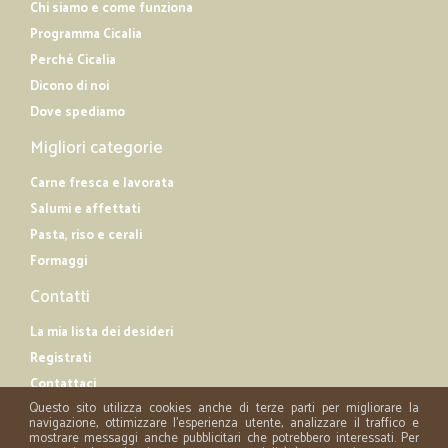
Chi siamo e come funziona
Programma Cicalia
Perché Cicalia
Dicono di noi
Dove spediamo
Migliori categorie
Carne fresca e lavorata
Salumi e affettati
Pasta, riso e cerali
Formaggi
Contatti
La mia lista dei desideri
Registrati
Contattaci
Questo sito utilizza cookies anche di terze parti per migliorare la
navigazione, ottimizzare l'esperienza utente, analizzare il traffico e
mostrare messaggi anche pubblicitari che potrebbero interessati. Per