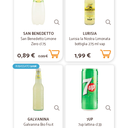
—
Silvia F.
20/07/2020
Veloci e precisi
SAN BENEDETTO
LURISIA
Veloci e precisi
San Benedetto Limone
Lurisia la Nostra Limonata
Zero cl.75
bottiglia 275 ml vap
0,89 €
1,99 €
—
Jacomina P.
29/12/2019
0,99 €
Grazie mille per la puntualità i…
RIBASSATO
3,05€
Grazie mille per la puntualità i prodotti ordinati erano ottimi e graxie
anche x il carinissimo omaggio
GALVANINA
7UP
Galvanina Bio Fru.it
7up lattina cl.33