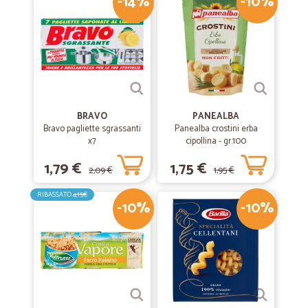
-14%
-10%
BRAVO
PANEALBA
Bravo pagliette sgrassanti
Panealba crostini erba
x7
cipollina - gr.100
1,79 €
1,75 €
2,09 €
1,95 €
RIBASSATO
4,15€
-10%
-10%