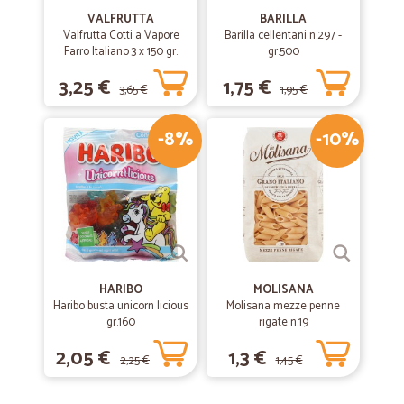
VALFRUTTA
BARILLA
Valfrutta Cotti a Vapore
Barilla cellentani n.297 -
Farro Italiano 3 x 150 gr.
gr.500
3,25 €
1,75 €
3,65 €
1,95 €
-8%
-10%
HARIBO
MOLISANA
Haribo busta unicorn licious
Molisana mezze penne
gr.160
rigate n.19
2,05 €
1,3 €
2,25 €
1,45 €