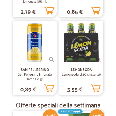
Limonata 355 ml.
2,79 €
0,85 €
SAN PELLEGRINO
LEMONSODA
San Pellegrino limonata
Lemonsoda cl.20 cluster x6
lattina cl.33
0,89 €
5,55 €
Offerte speciali della settimana
RIBASSATO
2,05€