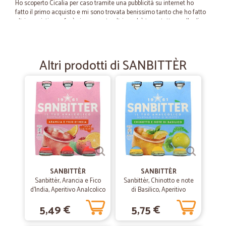
Ho scoperto Cicalia per caso tramite una pubblicità su internet ho
fatto il primo acquisto e mi sono trovata benissimo tanto che ho fatto
altri acquisti e ne farò sicuramente altri perchè trovo tutto quello di
cui ho bisogno lo consiglio sicuramente perchè è un sito fantastico
Altri prodotti di SANBITTÈR
—
Linda M.
02/06/2023
Aiuti Emilia-Romagna
Non ho visto i prodotti perché erano indirizzati in aiuto alle località
alluvionate dell'Emilia-Romagna. Sono certa però che è andato tutto
bene perché avevo tracciato la consegna che è stata puntualissima
come promesso.
—
Barbara C.
02/03/2023
Ottimo
SANBITTÈR
SANBITTÈR
Sanbittèr, Arancia e Fico
Sanbittèr, Chinotto e note
Ottimo. Spedizione rapidissima, prodotti ottimi ed ottimi prezzi
d'India, Aperitivo Analcolico
di Basilico, Aperitivo
- 3 x 200ml
Analcolico - 3 x 200ml
5,49 €
5,75 €
—
Valerio D.
13/07/2022