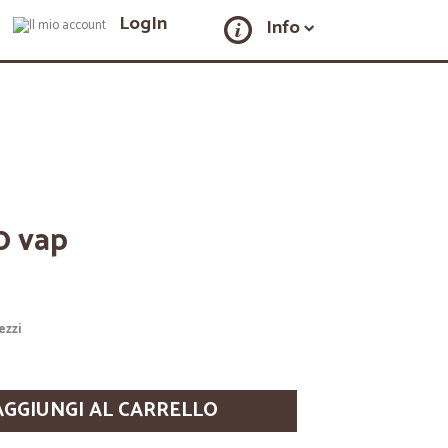
LogIn
Info
30 vap
ezzi
AGGIUNGI AL CARRELLO