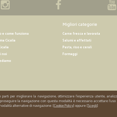
stelle.
Migliori categorie
o e come funziona
Carne fresca e lavorata
a Cicalia
Salumi e affettati
icalia
Pasta, riso e cerali
i noi
Formaggi
ediamo
e parti per migliorare la navigazione, ottimizzare l'esperienza utente, anali
er proseguire la navigazione con questa modalità è necessario accettare l'uso
 modalità alternative di navigazione: [
Cookie Policy
] oppure [
Scegli
]