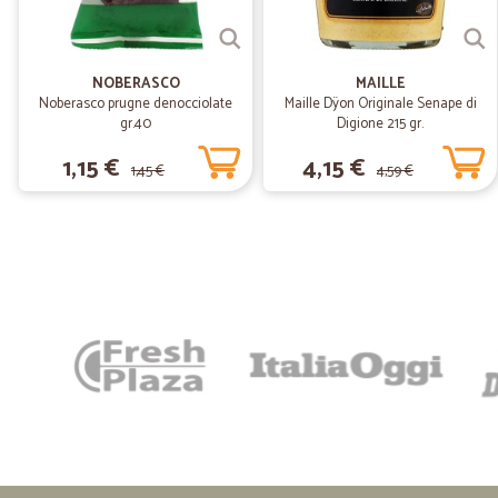
NOBERASCO
MAILLE
Noberasco prugne denocciolate
Maille Dÿon Originale Senape di
gr.40
Digione 215 gr.
1,15 €
4,15 €
1,45 €
4,59 €