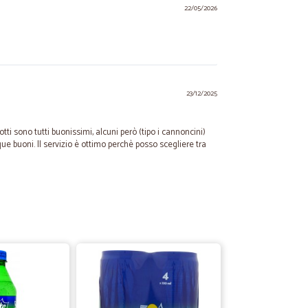
22/05/2026
23/12/2025
dotti sono tutti buonissimi, alcuni però (tipo i cannoncini)
 buoni. Il servizio è ottimo perchè posso scegliere tra
22/11/2023
 ed è conforme all'ordine e con data di scadenza molto
onfezionata e l'imballo adeguato. La spedizione un po' più
plessivamente soddisfatto. Venditore promosso.