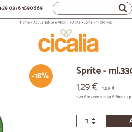
+39 0376 1590669
Home
Acqua, Bibite e Alcolici
Bibite
Sprite - ml.330 vap
Sprite - ml.3
-18%
1,29 €
1,59 €
1,29 € invece di 1,59 € fino a 3 p