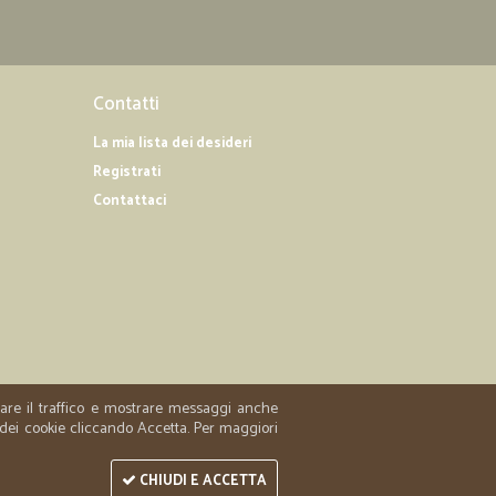
Contatti
La mia lista dei desideri
Registrati
Contattaci
zzare il traffico e mostrare messaggi anche
 dei cookie cliccando Accetta. Per maggiori
CHIUDI E ACCETTA