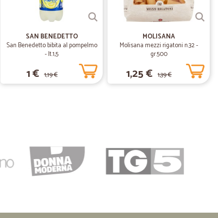
e si sono subito messi a disposizione per risolverlo. In
unicazione e veloci con la spedizione. Tutto perfetto
SAN BENEDETTO
MOLISANA
San Benedetto bibita al pompelmo
Molisana mezzi rigatoni n.32 -
- lt.1,5
gr.500
12/12/2019
fetta
1 €
1,25 €
1,19 €
1,39 €
07/04/2019
zzo del prodotto più conveniente sul mercato. Sito
30/01/2019
oni
cile da usare e sopratutto spedizioni veloci meritano 5