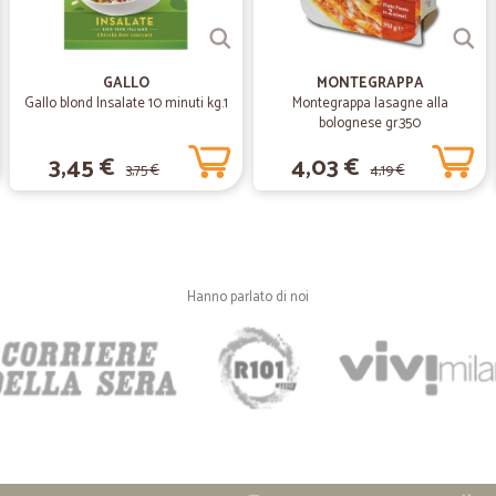
Nonostante un piccolo inconvenient
poche ore tutto risolto. Ottima com
GALLO
MONTEGRAPPA
Gallo blond Insalate 10 minuti kg.1
Montegrappa lasagne alla
—
Mariano V.
bolognese gr.350
Consegna velocissima e per
3,45 €
4,03 €
3,75 €
4,19 €
Consegna velocissima e perfetta
—
Laura Q.
CICALIA for ever
Hanno parlato di noi
Consegna nei termini previsti. Pre
consigliato
—
Mirka M.
Sito completo nelle descrizi
Sito completo nelle descrizioni, fa