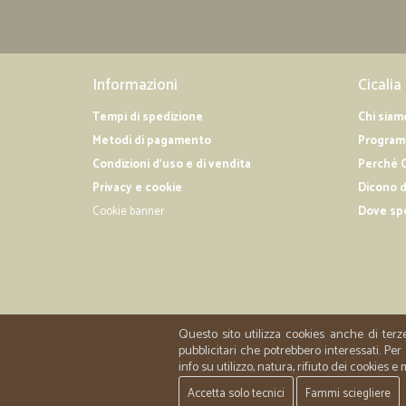
Informazioni
Cicalia
Tempi di spedizione
Chi siam
Metodi di pagamento
Programm
Condizioni d'uso e di vendita
Perché C
Privacy e cookie
Dicono d
Cookie banner
Dove sp
Questo sito utilizza cookies anche di terz
pubblicitari che potrebbero interessati. P
info su utilizzo, natura, rifiuto dei cookies e
Accetta solo tecnici
Fammi sciegliere