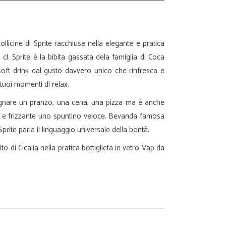
bollicine di Sprite racchiuse nella elegante e pratica
3 cl. Sprite è la bibita gassata dela famiglia di Coca
soft drink dal gusto davvero unico che rinfresca e
 tuoi momenti di relax.
gnare un pranzo, una cena, una pizza ma è anche
o e frizzante uno spuntino veloce. Bevanda famosa
 Sprite parla il linguaggio universale della bontà.
ito di Cicalia nella pratica bottiglieta in vetro Vap da