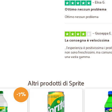
—
Elisa G.
Ottimo nessun problema
Ottimo nessun problema
—
Giuseppa E.
La consegna è velocissima
...l'esperienza è positivissima i pro
non sono freschissimi, ma comunque
una vasta gamma.
—
Paolo C.
Buon prodotto
Altri prodotti di Sprite
Il prodotto lo avevo già utilizzato
posticipata. La merce risulta ben c
-7%
lunga del previsto; comunque com