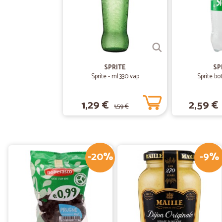
SPRITE
SP
Sprite - ml.330 vap
Sprite bott
1,29 €
2,59 €
1,59 €
-20%
-9%