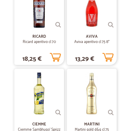
RICARD
AVIVA
Ricard aperitivo cl.70
Aviva aperitivo cl.75 8°
18,25 €
13,29 €
CIEMME
MARTINI
Ciemme Sambhugo' Sprizz
Martini gold d&g cl.75