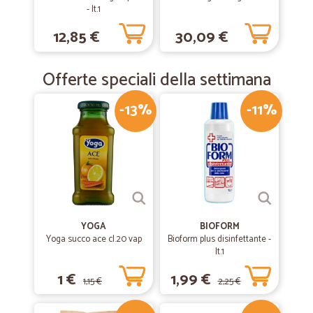
- lt.1
12,85 €
30,09 €
Offerte speciali della settimana
-13%
-11%
YOGA
BIOFORM
Yoga succo ace cl.20 vap
Bioform plus disinfettante -
lt.1
1 €
1,99 €
1,15 €
2,25 €