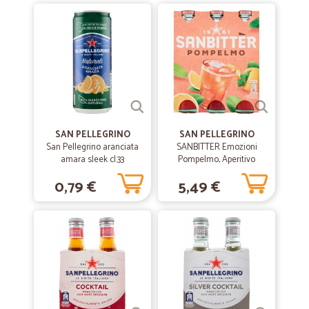
—
Cristina C.
30/07/2020
Consegna velocissima.Prodotti ben…contentissima
Consegna velocissima.Prodotti ben imballati.Fresco di qualità
—
Robert Z.
21/07/2020
SAN PELLEGRINO
SAN PELLEGRINO
Ottimo
San Pellegrino aranciata
SANBITTER Emozioni
amara sleek cl.33
Pompelmo, Aperitivo
Ottimo, ho fatto l'ordine di sabato e lunedì avevo il tutto
Analcolico 3 x 20cl
0,79 €
5,49 €
—
Gianmarco D.
14/06/2020
Ottimo arrivato tutto in tempi brevi
Ottimo arrivato tutto in tempi brevi
—
Rosario F.
16/12/2019