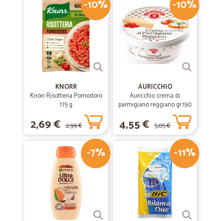
-10%
-10%
KNORR
AURICCHIO
Knorr Risotteria Pomodoro
Auricchio crema di
175 g
parmigiano reggiano gr.150
2,69 €
4,55 €
2,99 €
5,05 €
-7%
-11%