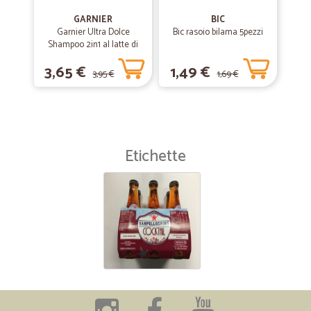
GARNIER
BIC
Garnier Ultra Dolce
Bic rasoio bilama 5pezzi
Shampoo 2in1 al latte di
Vaniglia e polpa di Papaya
3,65 €
1,49 €
per capelli lunghi, 300 ml.
3,95 €
1,69 €
Etichette