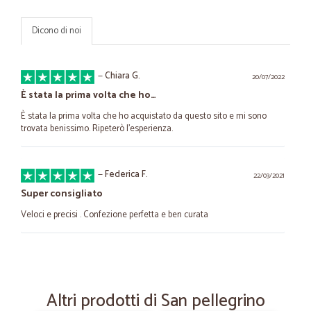
Dicono di noi
—
Chiara G.
20/07/2022
È stata la prima volta che ho…
È stata la prima volta che ho acquistato da questo sito e mi sono
trovata benissimo. Ripeterò l'esperienza.
—
Federica F.
22/03/2021
Super consigliato
Veloci e precisi . Confezione perfetta e ben curata
—
Angela rita D.
19/02/2021
Solo da loro riesco a trovare un…
Altri prodotti di San pellegrino
Solo da loro riesco a trovare un prodotto di difficile reperibilità