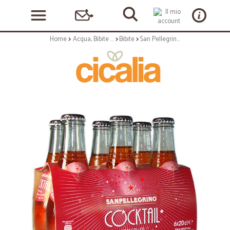
Home
Acqua, Bibite e Alcolici
Bibite
San Pellegrino cocktail rosso cl.20 cluster x6