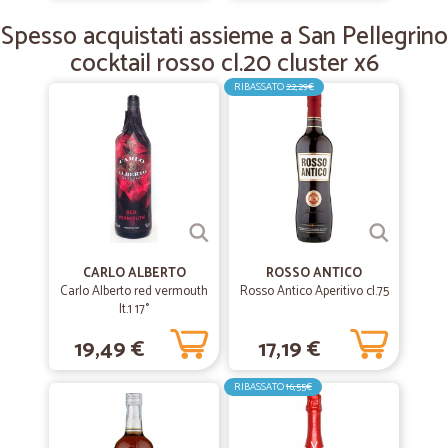
Spesso acquistati assieme a San Pellegrino
cocktail rosso cl.20 cluster x6
RIBASSATO
22,29€
CARLO ALBERTO
ROSSO ANTICO
Carlo Alberto red vermouth
Rosso Antico Aperitivo cl.75
lt.1 17°
19,49 €
17,19 €
RIBASSATO
16,55€