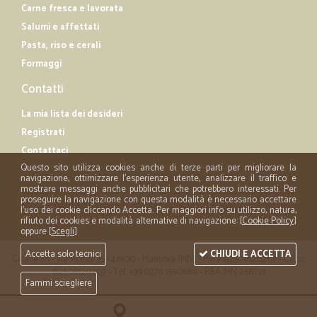
Carne fresca e lavorata
Salumi e affettati
Pasta, riso e cerali
Formaggi
Contatti
La mia lista dei desideri
Registrati
Contattaci
Questo sito utilizza cookies anche di terze parti per migliorare la
navigazione, ottimizzare l'esperienza utente, analizzare il traffico e
mostrare messaggi anche pubblicitari che potrebbero interessati. Per
proseguire la navigazione con questa modalità è necessario accettare
l'uso dei cookie cliccando Accetta. Per maggiori info su utilizzo, natura,
rifiuto dei cookies e modalità alternative di navigazione: [
Cookie Policy
]
oppure [
Scegli
]
Accetta solo tecnici
CHIUDI E ACCETTA
Cicalia srl - via Acerbi 35 - 46100 - Mantova (MN) - P.iva 02508120207 - C.Fisc
02508120207 - Tel. +39 0376 1590669 - REA: MN 258721
Fammi sciegliere