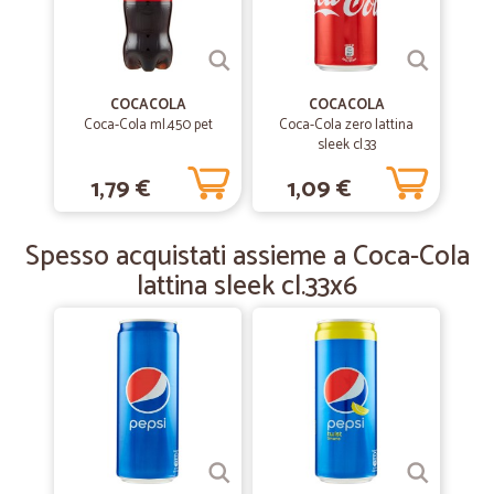
—
Rosaria S.
19/05/2019
Primo ordine, consegna velocissima e con corriere
qualificato e ben imballato
Primo ordine, cinsr
COCACOLA
COCACOLA
Coca-Cola ml.450 pet
Coca-Cola zero lattina
sleek cl.33
—
Claudia D.
27/02/2019
1,79 €
1,09 €
Servizio impeccabile
Servizio impeccabile, spedizione rapida e puntuale, prodotti ben
Spesso acquistati assieme a Coca-Cola
imballati.
lattina sleek cl.33x6