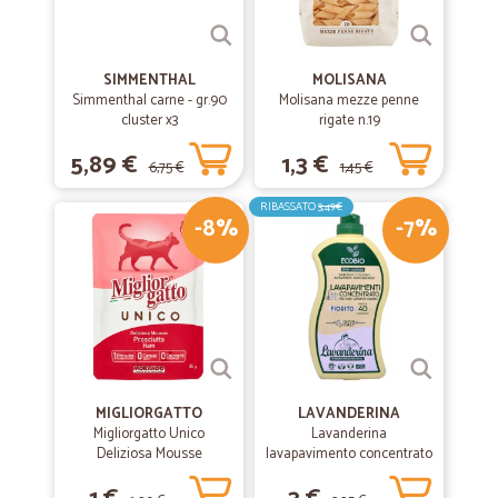
SIMMENTHAL
MOLISANA
Simmenthal carne - gr.90
Molisana mezze penne
cluster x3
rigate n.19
5,89 €
1,3 €
6,75 €
1,45 €
RIBASSATO
3,49€
-8%
-7%
MIGLIORGATTO
LAVANDERINA
Migliorgatto Unico
Lavanderina
Deliziosa Mousse
lavapavimento concentrato
Prosciutto 85 gr.
fiorito bio lt.1