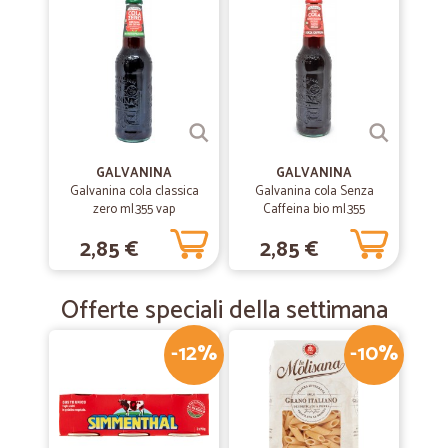
GALVANINA
GALVANINA
Galvanina cola classica
Galvanina cola Senza
zero ml.355 vap
Caffeina bio ml.355
2,85 €
2,85 €
Offerte speciali della settimana
-12%
-10%