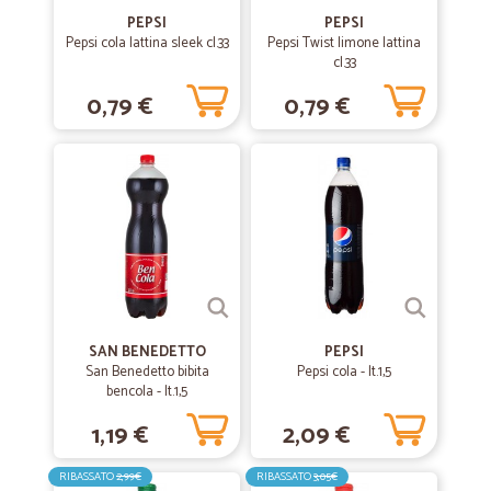
PEPSI
PEPSI
Pepsi cola lattina sleek cl.33
Pepsi Twist limone lattina
cl.33
0,79 €
0,79 €
SAN BENEDETTO
PEPSI
San Benedetto bibita
Pepsi cola - lt.1,5
bencola - lt.1,5
1,19 €
2,09 €
RIBASSATO
2,99€
RIBASSATO
3,05€