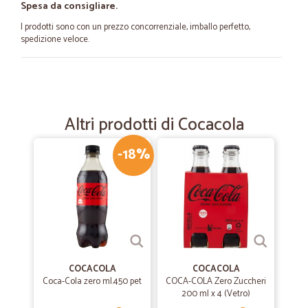
Spesa da consigliare.
I prodotti sono con un prezzo concorrenziale, imballo perfetto,
spedizione veloce.
—
Olha I.
08/09/2020
Molto comodo
Altri prodotti di Cocacola
Molto comodo. Le cose che compro sono sempre fresche e buone.
-18%
—
Simonetta S.
26/07/2020
Il servizio ed il packaging sono…
Il servizio ed il packaging sono eccellentI... purtroppo il prezzo di alcini
prodotti è fuori mercato. Spedizione molto celere.
—
Renato B.
COCACOLA
COCACOLA
06/03/2020
Coca-Cola zero ml.450 pet
COCA-COLA Zero Zuccheri
Tutto ok
200 ml x 4 (Vetro)
Tutto ok: consegna nei tempi previsti e prodotti come ordinati