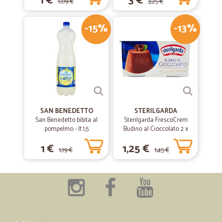
1 €
3 €
1,09 €
3,25 €
-15%
-13%
SAN BENEDETTO
STERILGARDA
San Benedetto bibita al
Sterilgarda FrescoCrem
pompelmo - lt.1,5
Budino al Cioccolato 2 x
100 gr.
1 €
1,25 €
1,19 €
1,45 €