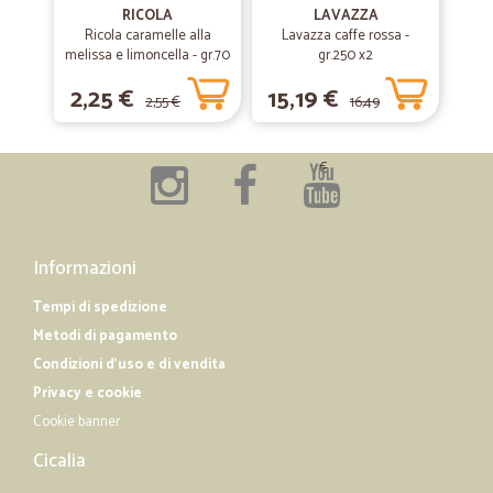
RICOLA
LAVAZZA
Ricola caramelle alla
Lavazza caffe rossa -
melissa e limoncella - gr.70
gr.250 x2
—
Enrico C.
22/02/2020
Molto buono consiglio
2,25 €
15,19 €
2,55 €
16,49
Molto buono consiglio
€
—
Laura G.
15/12/2019
Molto veloci ed efficienti consiglio a…
Molto veloci ed efficienti consiglio a tutti
Informazioni
Tempi di spedizione
Metodi di pagamento
Condizioni d'uso e di vendita
Privacy e cookie
Cookie banner
Cicalia