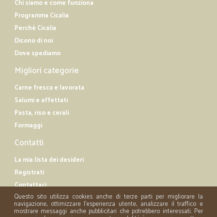
Chi siamo e come funziona
Programma Cicalia
Perché Cicalia
Dicono di noi
Dove spediamo
Migliori categorie
Carne fresca e lavorata
Salumi e affettati
Pasta, riso e cerali
Formaggi
Contatti
La mia lista dei desideri
Registrati
Contattaci
Questo sito utilizza cookies anche di terze parti per migliorare la
navigazione, ottimizzare l'esperienza utente, analizzare il traffico e
mostrare messaggi anche pubblicitari che potrebbero interessati. Per