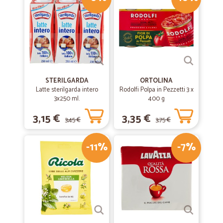
giovedì consegnato venerdì a mezzogiorno.
—
Arianna B.
04/06/2020
Puntuali e la merce corrisponde a…
Puntuali e la merce corrisponde a quella descritta
STERILGARDA
ORTOLINA
Latte sterilgarda intero
Rodolfi Polpa in Pezzetti 3 x
3x250 ml.
—
Sandra C.
400 g
08/05/2020
La merce è arrivata ben imballata e…
3,15 €
3,35 €
3,45 €
3,75 €
La merce è arrivata ben imballata e conservata. Unico neo diversi
prodotti non erano disponibili
-11%
-7%
—
Trustpilot
01/04/2020
Ottimo servizio
Ottimo servizio. Nonostante il periodo difficile, consegna pronta e con
imballaggio perfetto. Anche con i freschi. Da consigliare
assolutamente.