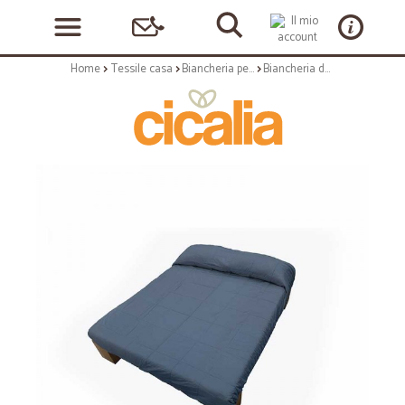
Home
Tessile casa
Biancheria per il letto
Biancheria da letto: Beatriz 2 set copripiumino 100% cotone jeans