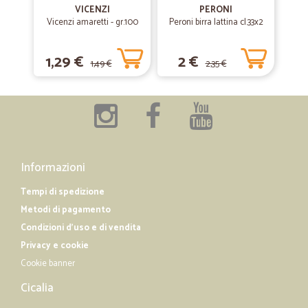
Precione e puntualità nella consegns
VICENZI
PERONI
Vicenzi amaretti - gr.100
Peroni birra lattina cl.33x2
—
Eleonora G.
07/12/2018
1,29 €
2 €
1,49 €
2,35 €
Ampia scelta di qualsiasi prodotto
Ampia scelta di qualsiasi prodotto, qualità ottima molto comodo!
Informazioni
Tempi di spedizione
Metodi di pagamento
Condizioni d'uso e di vendita
Privacy e cookie
Cookie banner
Cicalia