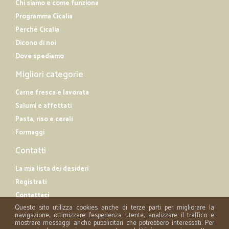
Chi siamo e come funziona
Programma Cicalia
Perché Cicalia
Dicono di noi
Dove spediamo
Migliori categorie
Carne fresca e lavorata
Salumi e affettati
Pasta, riso e cerali
Formaggi
Contatti
La mia lista dei desideri
Registrati
Contattaci
Questo sito utilizza cookies anche di terze parti per migliorare la
navigazione, ottimizzare l'esperienza utente, analizzare il traffico e
mostrare messaggi anche pubblicitari che potrebbero interessati. Per