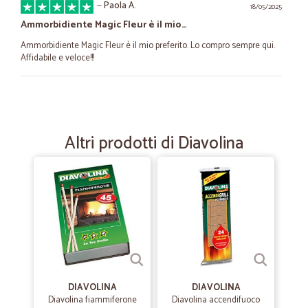
—
Paola A.
18/05/2025
Ammorbidiente Magic Fleur è il mio…
Ammorbidiente Magic Fleur è il mio preferito. Lo compro sempre qui.
Affidabile e veloce!!!
—
Orietta G.
30/07/2020
Spesa
Altri prodotti di Diavolina
Spesa recapitata in pochi giorni.
—
Annamaria G.
26/06/2020
Ottimo servizio
Servizio ben organizzato e corriere disponibile ed educato.
—
Claudia A.
01/06/2020
DIAVOLINA
DIAVOLINA
consegna veloce e prodotti conformi a…
Diavolina fiammiferone
Diavolina accendifuoco