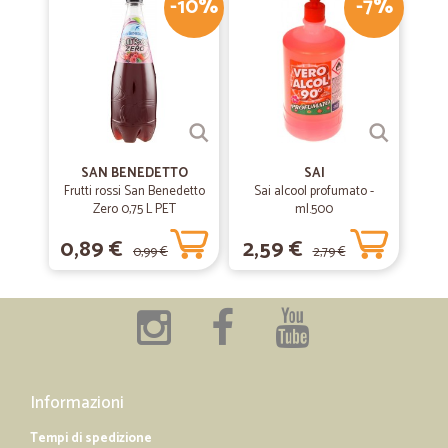
-10%
-7%
SAN BENEDETTO
SAI
Frutti rossi San Benedetto
Sai alcool profumato -
Zero 0,75 L PET
ml.500
0,89 €
2,59 €
0,99 €
2,79 €
Informazioni
Tempi di spedizione