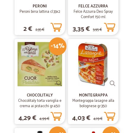
PERONI
FELCE AZZURRA
Peroni birra lattina cl.33x2
Felce Azzurra Deo Spray
Comfort 150 ml.
2 €
3,35 €
2,35 €
3,95 €
-14%
CHOCOLITALY
MONTEGRAPPA
Chocolitaly torta vaniglia e
Montegrappa lasagne alla
crema ai pistacchi gr.450
bolognese gr.350
4,29 €
4,03 €
4,99 €
4,19 €