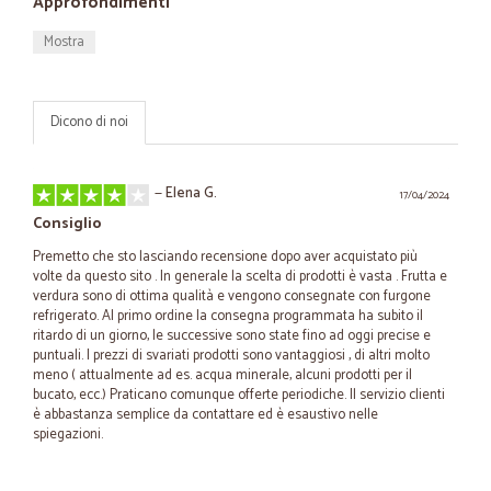
Approfondimenti
Mostra
Dicono di noi
—
Elena G.
17/04/2024
Consiglio
Premetto che sto lasciando recensione dopo aver acquistato più
volte da questo sito . In generale la scelta di prodotti è vasta . Frutta e
verdura sono di ottima qualità e vengono consegnate con furgone
refrigerato. Al primo ordine la consegna programmata ha subito il
ritardo di un giorno, le successive sono state fino ad oggi precise e
puntuali. I prezzi di svariati prodotti sono vantaggiosi , di altri molto
meno ( attualmente ad es. acqua minerale, alcuni prodotti per il
bucato, ecc.) Praticano comunque offerte periodiche. Il servizio clienti
è abbastanza semplice da contattare ed è esaustivo nelle
spiegazioni.