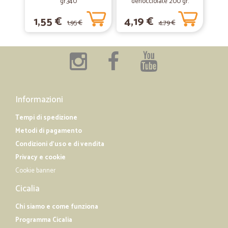
gr.340
denocciolate 200 gr.
Tutto perfetto
1,55 €
4,19 €
Tutto perfetto
1,95 €
4,79 €
—
Gesuè S.
10/12/2019
Buongiorno
Buongiorno, la consegna è stata veloce e i prodotti ( tra l'altro fragili
poiché erano bottiglie ) sono arrivate integre perché l'imballaggio è
Informazioni
stato ottimo. Quindi, tutto ok.
Tempi di spedizione
Metodi di pagamento
Condizioni d'uso e di vendita
Privacy e cookie
Cookie banner
Cicalia
Chi siamo e come funziona
Programma Cicalia