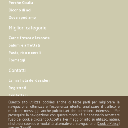
Perché Cicalia
Dicono di noi
Dove spediamo
Migliori categorie
Carne fresca e lavorata
Salumi e affettati
Pasta, riso e cerali
Formaggi
Contatti
La mia lista dei desideri
Registrati
Contattaci
Questo sito utilizza cookies anche di terze parti per migliorare la
navigazione, ottimizzare l'esperienza utente, analizzare il traffico e
mostrare messaggi anche pubblicitari che potrebbero interessati. Per
proseguire la navigazione con questa modalità è necessario accettare
l'uso dei cookie cliccando Accetta. Per maggiori info su utilizzo, natura,
rifiuto dei cookies e modalità alternative di navigazione: [
Cookie Policy
]