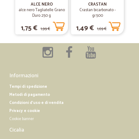
ALCE NERO
CRASTAN
Ottima esperienza, spedizione veloce e prodotti perfetti! Sicuramente
alce nero Tagliatelle Grano
Crastan bicarbonato -
acquisterò nuovamente!
Duro 250 g
gr.500
1,75 €
1,49 €
1,99 €
1,69 €
—
Alessia M.
28/01/2019
Precisi
Precisi. Puntuali e onesti
Informazioni
Tempi di spedizione
Metodi di pagamento
Condizioni d'uso e di vendita
Privacy e cookie
Cookie banner
Cicalia