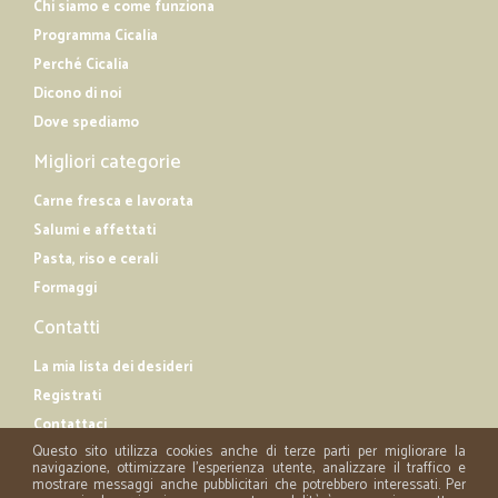
Chi siamo e come funziona
Programma Cicalia
Perché Cicalia
Dicono di noi
Dove spediamo
Migliori categorie
Carne fresca e lavorata
Salumi e affettati
Pasta, riso e cerali
Formaggi
Contatti
La mia lista dei desideri
Registrati
Contattaci
Questo sito utilizza cookies anche di terze parti per migliorare la
navigazione, ottimizzare l'esperienza utente, analizzare il traffico e
mostrare messaggi anche pubblicitari che potrebbero interessati. Per