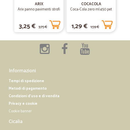
Tutto ottimo, prezzi tempi consegna ed informazioni post ordine..
ARIX
COCACOLA
Molto bene, sono sicuro che eseguirò altri ordini.
Arix panno pavimenti strofi
Coca-Cola zero ml.450 pet
3,25 €
1,29 €
—
Sandro M.
07/10/2019
3,75 €
1,59 €
Precisi
Precisi, puntuali, perfetti.
—
Marco M.
31/08/2019
Consegna effettuata in meno di 24 ore…
Informazioni
Consegna effettuata in meno di 24 ore dall'ordine.
Tempi di spedizione
Metodi di pagamento
Condizioni d'uso e di vendita
Privacy e cookie
Cookie banner
Cicalia