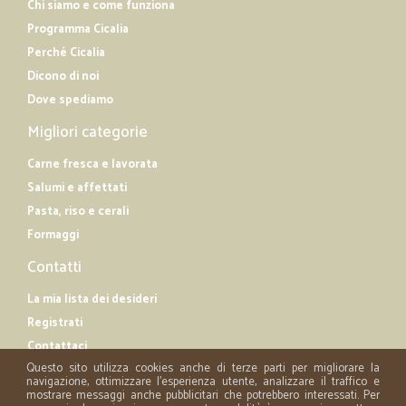
Chi siamo e come funziona
Programma Cicalia
Perché Cicalia
Dicono di noi
Dove spediamo
Migliori categorie
Carne fresca e lavorata
Salumi e affettati
Pasta, riso e cerali
Formaggi
Contatti
La mia lista dei desideri
Registrati
Contattaci
Questo sito utilizza cookies anche di terze parti per migliorare la
navigazione, ottimizzare l'esperienza utente, analizzare il traffico e
mostrare messaggi anche pubblicitari che potrebbero interessati. Per