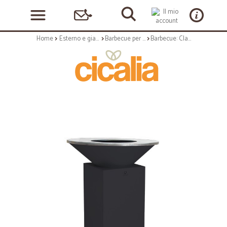
Home
Esterno e giardino
Barbecue per esterni
Barbecue: Classic barbecue 100 black coated steel