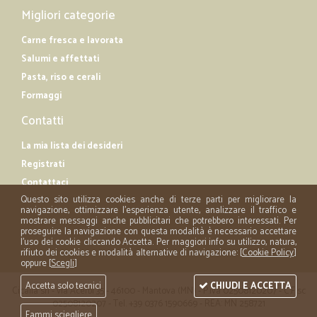
Migliori categorie
Carne fresca e lavorata
Salumi e affettati
Pasta, riso e cerali
Formaggi
Contatti
La mia lista dei desideri
Registrati
Contattaci
Questo sito utilizza cookies anche di terze parti per migliorare la
navigazione, ottimizzare l'esperienza utente, analizzare il traffico e
mostrare messaggi anche pubblicitari che potrebbero interessati. Per
proseguire la navigazione con questa modalità è necessario accettare
l'uso dei cookie cliccando Accetta. Per maggiori info su utilizzo, natura,
rifiuto dei cookies e modalità alternative di navigazione: [
Cookie Policy
]
oppure [
Scegli
]
Accetta solo tecnici
CHIUDI E ACCETTA
Cicalia srl - via Acerbi 35 - 46100 - Mantova (MN) - P.iva 02508120207 - C.Fisc
02508120207 - Tel. +39 0376 1590669 - REA: MN 258721
Fammi sciegliere