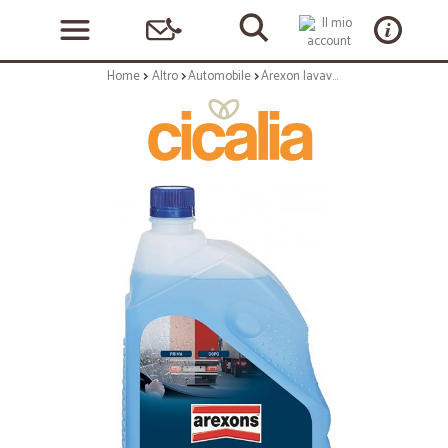
Home
Altro
Automobile
Arexon lavavetri pluristagione rain off lt.2