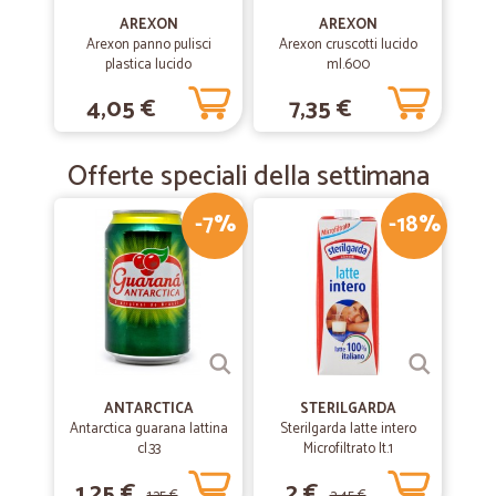
Consegna puntuale
AREXON
AREXON
Arexon panno pulisci
Arexon cruscotti lucido
plastica lucido
ml.600
—
Poloni S.
16/03/2019
4,05 €
7,35 €
Tutto perfetto
Tutto perfetto! Sia I prodotti che i tempi di consegna.
Offerte speciali della settimana
Consigliatissimo!!!
-7%
-18%
ANTARCTICA
STERILGARDA
Antarctica guarana lattina
Sterilgarda latte intero
cl.33
Microfiltrato lt.1
1,25 €
2 €