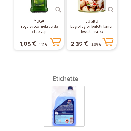
YOGA
LOGRO
Yoga succo mela verde
Logrò fagioli borlotti lamon
cl.20 vap
lessati gr.400
1,05 €
2,39 €
1,15 €
2,89 €
Etichette