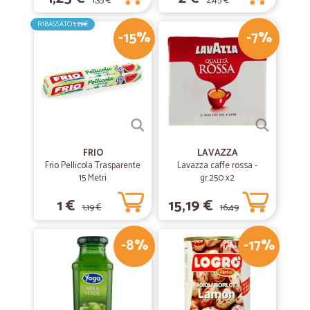
1,35 €
2,45 €
RIBASSATO
1,29€
-15%
-7%
FRIO
LAVAZZA
Frio Pellicola Trasparente
Lavazza caffe rossa -
15 Metri
gr.250 x2
1 €
15,19 €
1,19 €
16,49
-8%
-17%
€