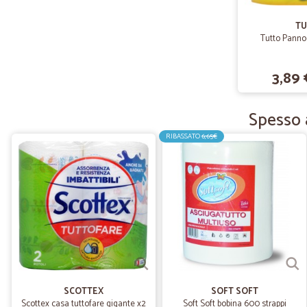
TU
Tutto Pannoc
3,89 
Spesso 
RIBASSATO
6,65€
SCOTTEX
SOFT SOFT
Scottex casa tuttofare gigante x2
Soft Soft bobina 600 strappi