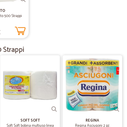
ttento
Prezzi ottimi, prodotti ben imballati, spedizione celere,
TTO
o sul sito ma non sarà l'ultimo. Consigliatissimo.
to 500 Strappi
€
08/06/2020
 Strappi
!
03/06/2020
19/05/2020
SOFT SOFT
REGINA
à, veloci Unico neo negativo la sovrattassa sull'acqua
Soft Soft bobina multiuso linea
Regina Asciugoni 2 pz.