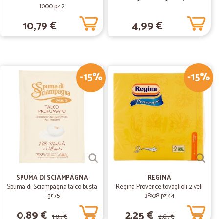
1000 pz.2
10,79 €
4,99 €
05/05/2020
rfetto,prodotti freschi di ottima qualità.
-15%
-15%
B.
13/08/2019
istare prodotti che non riuscivo a trovare nel luogo di
egna ha rispettato i brevi tempi previsti. Sono molto
SPUMA DI SCIAMPAGNA
REGINA
Spuma di Sciampagna talco busta
Regina Provence tovaglioli 2 veli
- gr.75
38x38 pz.44
0,89 €
2,25 €
1,05 €
2,65 €