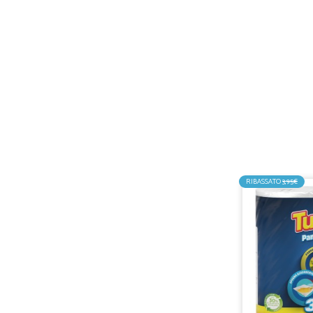
RIBASSATO
3,95€