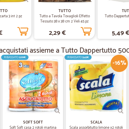
Un sito super efficiente e a
Un sito super efficiente e attento. 
TTO
TUTTO
TU
omaggi molto graditi. Primo acquist
arta 3 in1 2 pz
Tutto a Tavola Tovaglioli Effetto
Tutto Dappertut
Tessuto 38 x 38 cm 2 Veli 45 pz
€
2,29 €
5,49 
—
Simona F.
Tempestività e qualità
acquistati assieme a Tutto Dappertutto 500
Tempestività e qualità. Consigliati 
RIBASSATO
2,09€
RIBASSATO
3,45€
-16%
—
Arturo D.
buona esperienza
buona esperienza
—
Patruzia C.
Servizio ottimo
SOFT SOFT
SCALA
Servizio ottimo, prodotti di qualit
Soft Soft casa 2 rotoli martina
Scala assorbitutto limone x2 rotoli