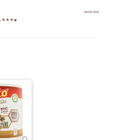
.
09/05/2021
_ ⭐ ⭐ ⭐ #
23/10/2020
27/07/2020
mia prima…
a esperienza del mio ordine e continuerò a ordinare ..
o, il regalo è stato bello ... grazie
31/07/2020