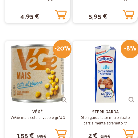
4,95 €
5,95 €
-20%
-8%
VÉGÉ
STERILGARDA
VèGè mais cotti al vapore gr.340
Sterilgarda latte microfiltrato
parzialmente scremato lt.1
1,55 €
2 €
1,95 €
2,19 €