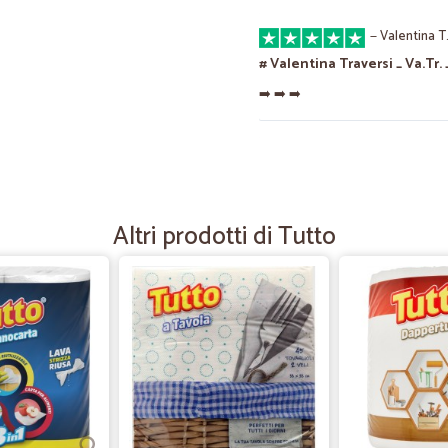
—
Valentina T
# Valentina Traversi _ Va.Tr. 
➡️ ➡️ ➡️
—
Gesuino A.
Una conferma
Veloci e puntuali
Altri prodotti di Tutto
—
Michael V.
Sono molto contento della 
Sono molto contento della mia prim
arriva in 24 ore che è stato fantastic
—
Antonino S.