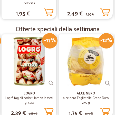
colorata
—
Federica R.
1,95 €
2,49 €
2,99 €
cicalia da consigliare
Spesa arrivata in 24h,imballaggio pe
Offerte speciali della settimana
-17%
-12%
—
Maria bruna 
Una garanzia
È stato facilissimo ordinare e acqu
mare dove sto villeggiando. La cons
soddisfatta.
LOGRO
ALCE NERO
Logrò fagioli borlotti lamon lessati
alce nero Tagliatelle Grano Duro
gr.400
250 g
2,39 €
1,75 €
2,89 €
1,99 €