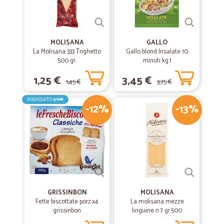
MOLISANA
GALLO
La Molisana 333 Trighetto
Gallo blond Insalate 10
500 gr.
minuti kg.1
1,25 €
3,45 €
1,45 €
3,75 €
RIBASSATO
2,19€
-12%
-13%
GRISSINBON
MOLISANA
Fette biscottate porz.x4
La molisana mezze
grissinbon
linguine n.7 gr.500