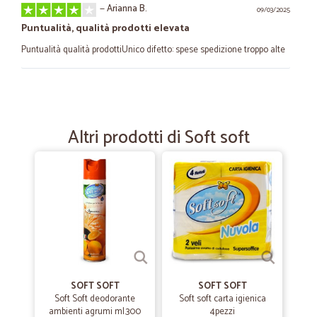
—
Arianna B.
09/03/2025
Puntualità, qualità prodotti elevata
Puntualità qualità prodottiUnico difetto: spese spedizione troppo alte
—
Jessica O.
23/09/2022
Tutto perfetto
Altri prodotti di Soft soft
Tutto perfetto , ottimo servizio
—
Franco D.
25/05/2021
Confermo la mia piena soddisfazione
Confermo la mia piena soddisfazione. grazie
—
Manuela C.
14/09/2020
SOFT SOFT
SOFT SOFT
Prima volta e NON sarà l’ultima
Soft Soft deodorante
Soft soft carta igienica
ambienti agrumi ml.300
4pezzi
Facilità nell’ordinare e consegna tempestiva nei tempi indicati