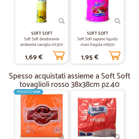
—
Enrico V.
12/03/2019
Offerta di prodotti altrimenti…
Offerta di prodotti altrimenti introvabili
SOFT SOFT
SOFT SOFT
Soft Soft deodorante
Soft Soft sapone liquido
ambiente vaniglia ml.300
—
Lorenzo M.
mani fragola ml500
04/12/2018
Buon servizio
1,69 €
1,95 €
Buon servizio
Spesso acquistati assieme a Soft Soft
tovaglioli rosso 38x38cm pz.40
RIBASSATO
2,05€