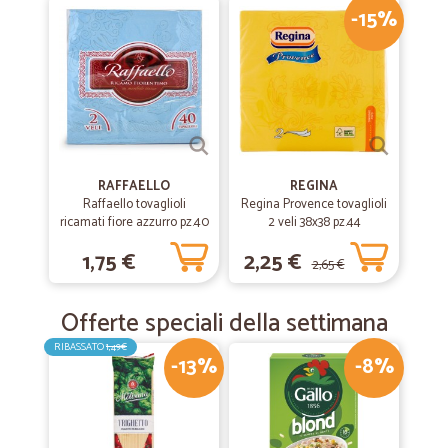
-15%
RAFFAELLO
REGINA
Raffaello tovaglioli
Regina Provence tovaglioli
ricamati fiore azzurro pz.40
2 veli 38x38 pz.44
1,75 €
2,25 €
2,65 €
Offerte speciali della settimana
RIBASSATO
1,49€
-13%
-8%