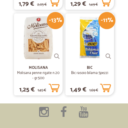
1,79 €
1,29 €
2,05 €
1,49 €
-13%
-11%
MOLISANA
BIC
Molisana penne rigate n.20
Bic rasoio bilama 5pezzi
- gr.500
1,25 €
1,49 €
1,45 €
1,69 €