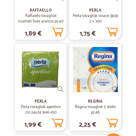
RAFFAELLO
PERLA
Raffaello tovaglioli
Perla tovaglioli vivace 33x33
ricamati fiore arancio pz.40
2 v. x50
1,89 €
1,75 €
PERLA
REGINA
Perla tovaglioli aperitivo
Regina tovaglioli 5 stelle
cm.24x24 3veli x50
pz.46
1,99 €
2,25 €