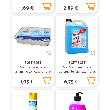
1,69 €
2,89 €
—
Sara B.
25/06/2020
Servizio ottimo
Servizio ottimo. Spesa imballata benissimo.
—
Stefano A.
18/07/2019
salve sono stefano come primo ordine va…
salve sono stefano come primo ordine va bene c'è stato un piccolo
SOFT SOFT
SOFT SOFT
equivoco sulla consegna ma nulla di grave è stato consegnato nei
Soft Soft vaschette
Soft Soft formio casa
tempi previsti
alluminio con coperchio f6
detergente igienizzante lt.5
4 porzioni pz.3
1,95 €
6,75 €
—
Barbieri R.
01/07/2019
CORRETTI
CORRETTI, PRECISI AFFIDABILI