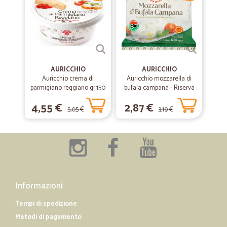
AURICCHIO
AURICCHIO
Auricchio crema di
Auricchio mozzarella di
parmigiano reggiano gr.150
bufala campana - Riserva
esclusiva gr.125
4,55 €
2,87 €
5,05 €
3,19 €
Informazioni
Tempi di spedizione
Metodi di pagamento