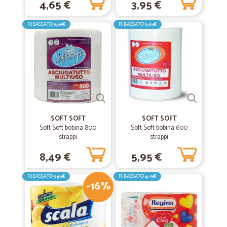
4,65 €
3,95 €
Tutto ok:comunicazioni, prodotti e tempi di consegna
RIBASSATO
9,69€
RIBASSATO
6,65€
—
Riccardo B.
02/06/2020
Spesa da Cicalia
Consegna super rapida: pacchi arrivati il giorno dopo l'ordine. Merce
ben confezionata e in buono stato.
—
Silvia M.
09/04/2020
SOFT SOFT
SOFT SOFT
Ottimi prodotti e consegna a domicilio…
Soft Soft bobina 800
Soft Soft bobina 600
strappi
strappi
Ottimi prodotti e consegna a domicilio top
8,49 €
5,95 €
—
Carla M.
RIBASSATO
3,45€
RIBASSATO
4,75€
30/03/2020
-16%
Nell'arco delle 24 ore mi è stata…
Nell'arco delle 24 ore mi è stata recapitata la merce ordinata
esattamente corrispondente ai miei ordini.