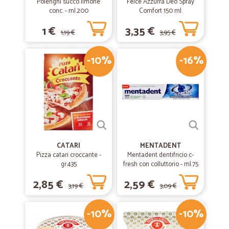
Polenghi succo limone
Felce Azzurra Deo Spray
conc. - ml.200
Comfort 150 ml.
1 €
3,35 €
1,19 €
3,95 €
-10%
-16%
CATARI
MENTADENT
Pizza catari croccante -
Mentadent dentifricio c-
gr.435
fresh con colluttorio - ml.75
2,85 €
2,59 €
3,19 €
3,09 €
-10%
-10%