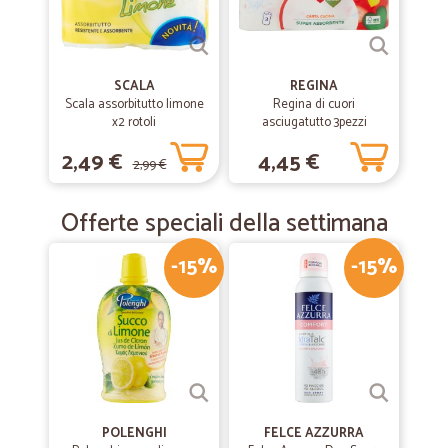
—
Fabio R.
26/07/2019
consegna in 24H
SCALA
REGINA
consegna in 24H. imballi accurati.
Scala assorbitutto limone
Regina di cuori
x2 rotoli
asciugatutto 3pezzi
2,49 €
4,45 €
2,99 €
—
Linda S.
29/04/2019
Puntualità e qualità
Offerte speciali della settimana
Prodotti arrivati integri e data e ora di consegna precise.
-15%
-15%
POLENGHI
FELCE AZZURRA