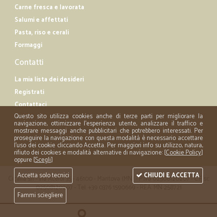
Carne fresca e lavorata
Salumi e affettati
Pasta, riso e cerali
Formaggi
Contatti
La mia lista dei desideri
Registrati
Contattaci
Questo sito utilizza cookies anche di terze parti per migliorare la
navigazione, ottimizzare l'esperienza utente, analizzare il traffico e
mostrare messaggi anche pubblicitari che potrebbero interessati. Per
proseguire la navigazione con questa modalità è necessario accettare
l'uso dei cookie cliccando Accetta. Per maggiori info su utilizzo, natura,
rifiuto dei cookies e modalità alternative di navigazione: [
Cookie Policy
]
oppure [
Scegli
]
Accetta solo tecnici
CHIUDI E ACCETTA
Cicalia srl - via Acerbi 35 - 46100 - Mantova (MN) - P.iva 02508120207 - C.Fisc
02508120207 - Tel. +39 0376 1590669 - REA: MN 258721
Fammi sciegliere