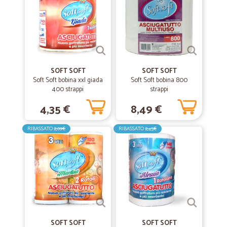
—
Enrica F.
15/01/2019
Ordinare è semplice ed immediato
Ordinare è semplice ed immediato, le comunicazioni puntuali e
spedizione e consegna sono precise e rapide. Consiglio senza dubbio
di acquistare con fiducia e di mettere alla prova almeno una volta la
serietà di questa azienda.
SOFT SOFT
SOFT SOFT
Soft Soft bobina xxl giada
Soft Soft bobina 800
400 strappi
strappi
4,35 €
8,49 €
RIBASSATO
2,09€
RIBASSATO
2,45€
SOFT SOFT
SOFT SOFT