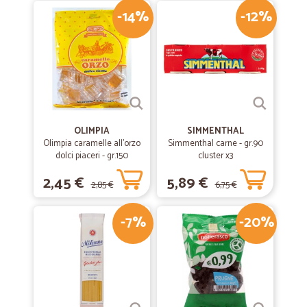
-14%
-12%
OLIMPIA
SIMMENTHAL
Olimpia caramelle all'orzo
Simmenthal carne - gr.90
dolci piaceri - gr.150
cluster x3
2,45 €
5,89 €
2,85 €
6,75 €
-7%
-20%