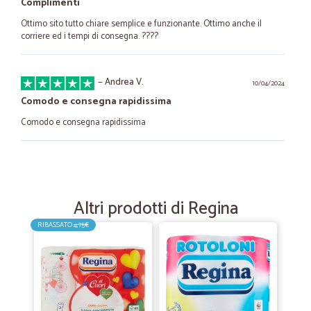
Complimenti
Ottimo sito tutto chiare semplice e funzionante. Ottimo anche il
corriere ed i tempi di consegna. ????
—
Andrea V.
10/04/2024
Comodo e consegna rapidissima
Comodo e consegna rapidissima
—
Osvaldo S.
13/11/2022
buon rapporto qualità prezzo
Altri prodotti di Regina
buona la comunicazione,altrettanta la puntualità, sicuramente
consigliata.
RIBASSATO
4,75€
—
Settimio T.
06/12/2021
prodotti di qualità,puntualità e serietà
prodotti di qualità,puntualità e serietà