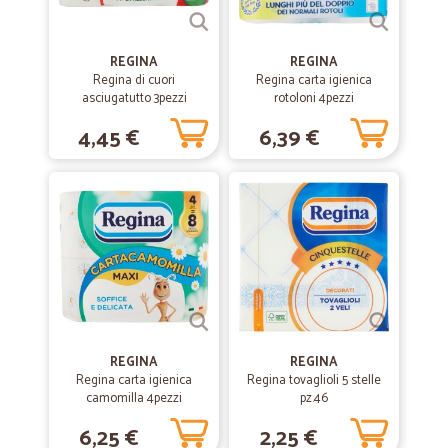
—
Trustpilot
REGINA
REGINA
12/02/2021
Regina di cuori
Regina carta igienica
Tutto ok.
asciugatutto 3pezzi
rotoloni 4pezzi
Tutto ok.. i prezzi un po' alti.. stesso prodotto nei supee mercati
4,45 €
6,39 €
—
Adriana M.
02/01/2021
ottima modalità di conservazione dei…
ottima modalità di conservazione dei prodotti richiesti puntuale la
consegna concordata buona qualità dei prodotti (soprattutto carne e
verdura: ero preoccupata che durante il trasporto potessero essere
danneggiate) i prodotti inviati corrispondono a quanto richiesto è
stata un'ottima soluzione di spesa online durante le restrizioni per la
pandemia. grazie!
REGINA
REGINA
Regina carta igienica
Regina tovaglioli 5 stelle
camomilla 4pezzi
—
Silvia P.
pz.46
31/08/2020
Ho incontrato per caso Cicala
6,25 €
2,25 €