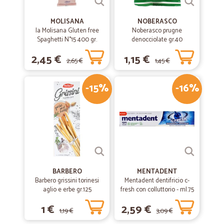
MOLISANA
NOBERASCO
la Molisana Gluten free
Noberasco prugne
Spaghetti N°15 400 gr.
denocciolate gr.40
2,45 €
1,15 €
2,65 €
1,45 €
-15%
-16%
BARBERO
MENTADENT
Barbero grissini torinesi
Mentadent dentifricio c-
aglio e erbe gr.125
fresh con colluttorio - ml.75
1 €
2,59 €
1,19 €
3,09 €