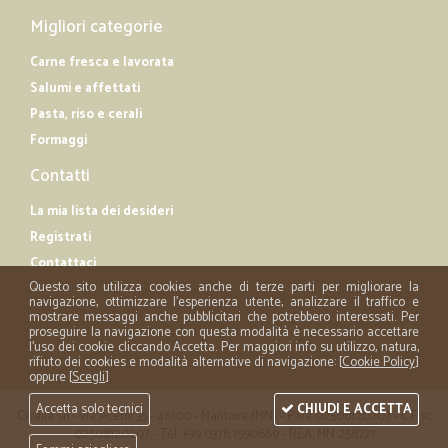
Migliori categorie
Carne fresca e lavorata
Salumi e affettati
Pasta, riso e cerali
Formaggi
Contatti
La mia lista dei desideri
Registrati
Contattaci
Questo sito utilizza cookies anche di terze parti per migliorare la
navigazione, ottimizzare l'esperienza utente, analizzare il traffico e
mostrare messaggi anche pubblicitari che potrebbero interessati. Per
proseguire la navigazione con questa modalità è necessario accettare
l'uso dei cookie cliccando Accetta. Per maggiori info su utilizzo, natura,
rifiuto dei cookies e modalità alternative di navigazione: [
Cookie Policy
]
oppure [
Scegli
]
Accetta solo tecnici
CHIUDI E ACCETTA
Cicalia srl - via Acerbi 35 - 46100 - Mantova (MN) - P.iva 02508120207 - C.Fisc
02508120207 - Tel. +39 0376 1590669 - REA: MN 258721