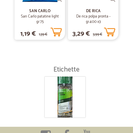
SAN CARLO
DE RICA
San Carlo patatine light
De rica polpa pronta -
gr.75
gr.400 x3
1,19 €
3,29 €
1,39 €
3,99 €
Etichette