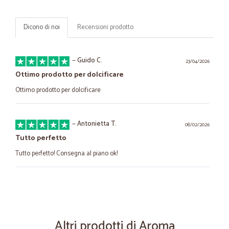
Dicono di noi
Recensioni prodotto
—
Guido C.
23/04/2026
Ottimo prodotto per dolcificare
Ottimo prodotto per dolcificare
—
Antonietta T.
08/02/2026
Tutto perfetto
Tutto perfetto! Consegna al piano ok!
—
Lorenza C.
22/07/2025
Sono stati affidabili e velocissimi
Il prodotto, la velocità di spedizione e la facilità di tutta l’operazione
Altri prodotti di Aroma