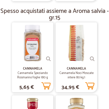
CONSIGLIARE ai futuri clienti.
Spesso acquistati assieme a Aroma salvia -
gr.15
CANNAMELA
CANNAMELA
Cannamela Speziando
Cannamela Noci Moscate
Rosmarino foglie 180 g
intere 80 kg.1
r.PET
5,65 €
34,95 €