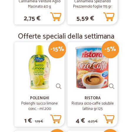
Cannamela Verdure Aglio
Cannamela Speziando
Macinato 40 g
Prezzemolo foglie 115 gr.
PET
2,75 €
5,59 €
Offerte speciali della settimana
-15%
-5%
POLENGHI
RISTORA
Polenghi succo limone
Ristora orzo-caffe solubile
conc. - ml.200
lattina gr.125
1 €
4 €
1,19 €
4,25 €