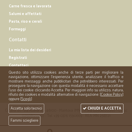
Carne fresca e lavorata
Salumi e affettati
Pasta, riso e cerali
Formaggi
Contatti
La mia lista dei desideri
Registrati
Contattaci
Questo sito utilizza cookies anche di terze parti per migliorare la
navigazione, ottimizzare l'esperienza utente, analizzare il traffico e
mostrare messaggi anche pubblicitari che potrebbero interessati. Per
proseguire la navigazione con questa modalità è necessario accettare
l'uso dei cookie cliccando Accetta. Per maggiori info su utilizzo, natura,
rifiuto dei cookies e modalità alternative di navigazione: [
Cookie Policy
]
oppure [
Scegli
]
Accetta solo tecnici
CHIUDI E ACCETTA
Cicalia srl - via Acerbi 35 - 46100 - Mantova (MN) - P.iva 02508120207 - C.Fisc
02508120207 - Tel. +39 0376 1590669 - REA: MN 258721
Fammi sciegliere