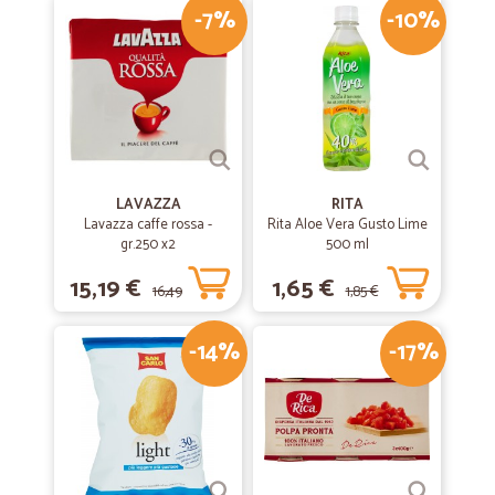
-7%
-10%
LAVAZZA
RITA
Lavazza caffe rossa -
Rita Aloe Vera Gusto Lime
gr.250 x2
500 ml
15,19 €
1,65 €
16,49
1,85 €
-14%
-17%
€