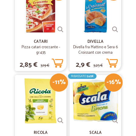
CATARI
DIVELLA
Pizza catari croccante -
Divella fra Mattino e Sera 6
gr.435
Croissant con crema
pasticcera 270 gr.
2,85 €
2,9 €
3,19 €
3,25 €
RIBASSATO
3,45€
-11%
-16%
RICOLA
SCALA