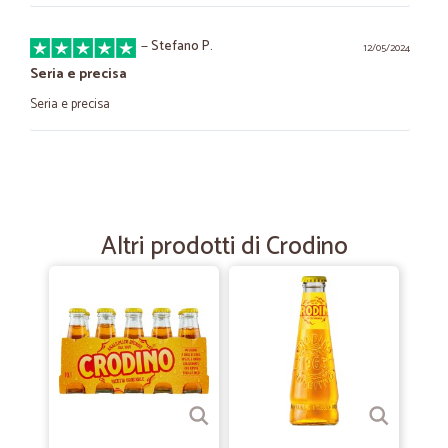
—
Stefano P.
12/05/2024
Seria e precisa
Seria e precisa
—
Tiziano mario B.
20/10/2022
Buoni prezzi
Buoni prezzi, ampia scelta di prodotti e velocità di pedizione tutto
Altri prodotti di Crodino
bene.
—
Milena M.
14/12/2021
spedizione veloce
spedizione veloce, ho potuto acquistare un prodotto che nei
supermercati in zona non trovo.