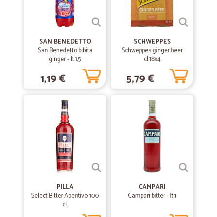
SAN BENEDETTO
SCHWEPPES
San Benedetto bibita
Schweppes ginger beer
ginger - lt.1,5
cl.18x4
1,19 €
5,79 €
PILLA
CAMPARI
Select Bitter Aperitivo 100
Campari bitter - lt.1
cl.