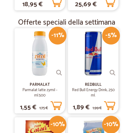
18,95 €
25,69 €
Offerte speciali della settimana
-11%
-5%
PARMALAT
REDBULL
Parmalat latte zymil -
Red Bull Energy Drink, 250
ml.500
ml.
1,55 €
1,89 €
1,75 €
1,99 €
-10%
-10%