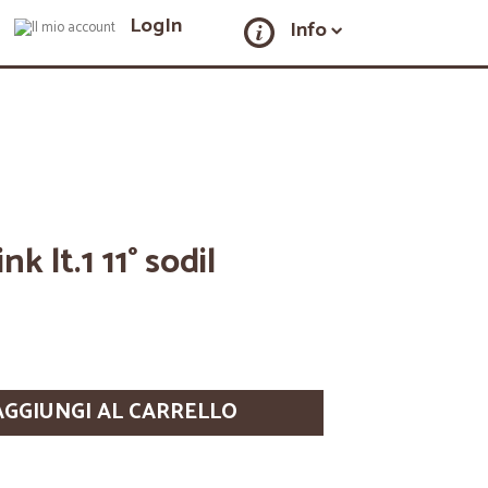
LogIn
Info
k lt.1 11° sodil
AGGIUNGI AL CARRELLO