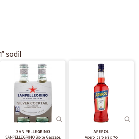
e. Con il caldo e non solo, faccio fatica a fare la spesa in
te la porta direttamente a casa, in tempi brevissimi!! Ha una
no imballati alla perfezione. Grazie Cicalia
23/09/2022
i
° sodil
21/06/2022
mo
en confezionato_ Tutto OK
05/10/2020
SAN PELLEGRINO
APEROL
alità
SANPELLEGRINO Bibite Gassate,
Aperol barbieri cl.70