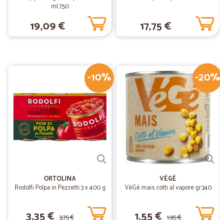
ml.750
19,09 €
17,75 €
-10%
-20%
ORTOLINA
VÉGÉ
Rodolfi Polpa in Pezzetti 3 x 400 g
VèGè mais cotti al vapore gr.340
3,35 €
1,55 €
3,75 €
1,95 €