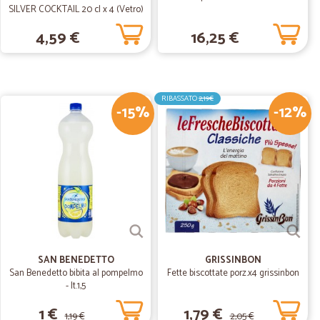
SILVER COCKTAIL 20 cl x 4 (Vetro)
.
4,59 €
16,25 €
20/12/2019
zzi Consigliatissimo
RIBASSATO
2,19€
-15%
-12%
01/12/2019
sima. Consigliato.
SAN BENEDETTO
GRISSINBON
San Benedetto bibita al pompelmo
Fette biscottate porz.x4 grissinbon
- lt.1,5
1 €
1,79 €
1,19 €
2,05 €