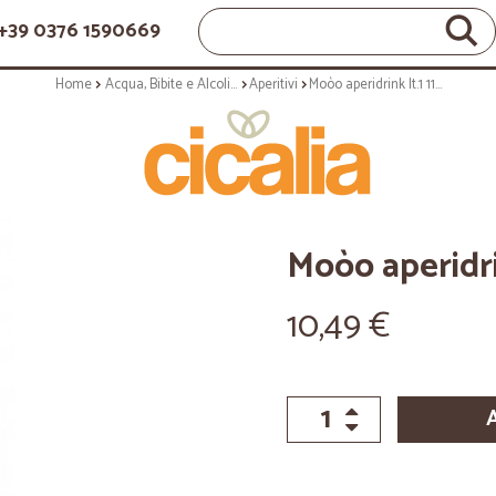
+39 0376 1590669
Home
Acqua, Bibite e Alcolici
Aperitivi
Moòo aperidrink lt.1 11° sodil
Moòo aperidrin
10,49 €