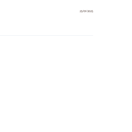
25/01/2025
14/12/2024
26/06/2024
.
14/07/2023