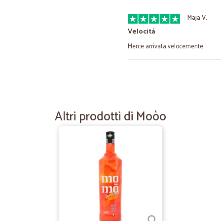
—
Maja V.
Velocità
Merce arrivata velocemente
—
Elsa D.
bene tutto quanto
bene tutto quanto
Altri prodotti di Moòo
—
Mauro P.
Veloci e precisi
Transazione rapida senza problemi
—
Michaela B.
La mia spesa comoda