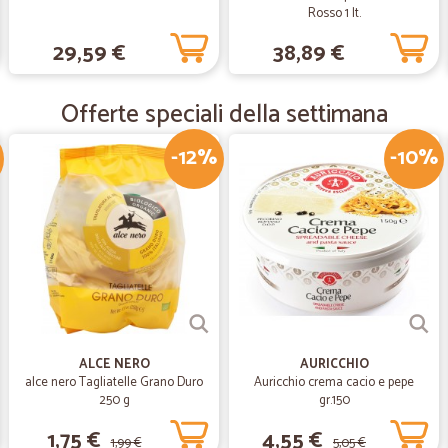
Rosso 1 lt.
—
Selvaggia R
29,59 €
38,89 €
Consigliatissimo
Spedizione super veloce Ottimi pre
Offerte speciali della settimana
-12%
-10%
—
Sergio T.
Ottimo sito
Ottimo servizio. Spedizione velocis
ALCE NERO
AURICCHIO
alce nero Tagliatelle Grano Duro
Auricchio crema cacio e pepe
250 g
gr.150
1,75 €
4,55 €
1,99 €
5,05 €