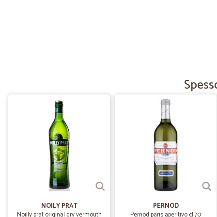
Spesso
NOILY PRAT
PERNOD
Noilly prat original dry vermouth
Pernod paris aperitivo cl.70