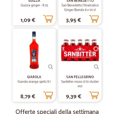
GUIZZA
SAN BENEDETTO
Guizza ginger - lt.1,5
San Benedetto l'Analcolico
Ginger Biondo 6 x 10 cl
1,09 €
3,95 €
GIAROLA
SAN PELLEGRINO
Giarola orange spritz lt.1
Sanbitter rosso cl.10 cluster
x10
8,79 €
9,39 €
Offerte speciali della settimana