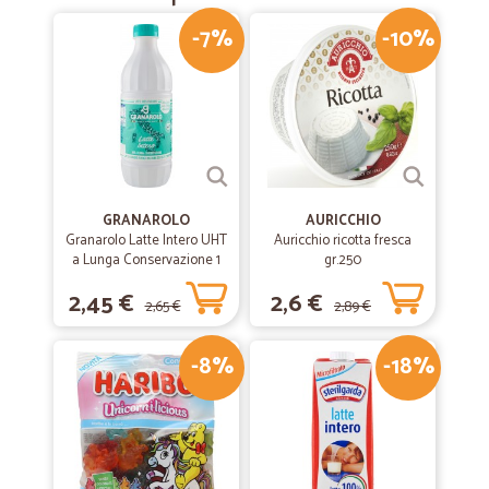
-7%
-10%
GRANAROLO
AURICCHIO
Granarolo Latte Intero UHT
Auricchio ricotta fresca
a Lunga Conservazione 1
gr.250
Lt.
2,45 €
2,6 €
2,65 €
2,89 €
-8%
-18%