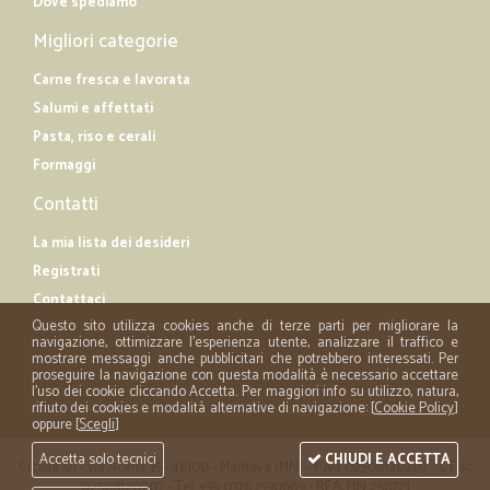
Dove spediamo
Migliori categorie
Carne fresca e lavorata
Salumi e affettati
Pasta, riso e cerali
Formaggi
Contatti
La mia lista dei desideri
Registrati
Contattaci
Questo sito utilizza cookies anche di terze parti per migliorare la
navigazione, ottimizzare l'esperienza utente, analizzare il traffico e
mostrare messaggi anche pubblicitari che potrebbero interessati. Per
proseguire la navigazione con questa modalità è necessario accettare
l'uso dei cookie cliccando Accetta. Per maggiori info su utilizzo, natura,
rifiuto dei cookies e modalità alternative di navigazione: [
Cookie Policy
]
oppure [
Scegli
]
Accetta solo tecnici
CHIUDI E ACCETTA
Cicalia srl - via Acerbi 35 - 46100 - Mantova (MN) - P.iva 02508120207 - C.Fisc
02508120207 - Tel. +39 0376 1590669 - REA: MN 258721