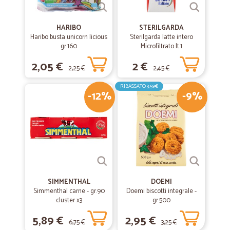
HARIBO
STERILGARDA
Haribo busta unicorn licious
Sterilgarda latte intero
gr.160
Microfiltrato lt.1
2,05 €
2 €
2,25 €
2,45 €
RIBASSATO
3,59€
-12%
-9%
SIMMENTHAL
DOEMI
Simmenthal carne - gr.90
Doemi biscotti integrale -
cluster x3
gr.500
5,89 €
2,95 €
6,75 €
3,25 €