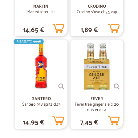
MARTINI
CRODINO
Martini bitter - lt.1
Crodino sfuso cl.17,5 vap
14,65 €
1,89 €
RIBASSATO
16,45€
SANTERO
FEVER
Santero 958 spritz cl.75
Fever tree ginger ale cl.20
cluster da 4
14,95 €
7,45 €