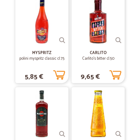
Tutto perfetto ottimo rapporto qualità-prezzo consegna precisa e
puntuale
MYSPRITZ
CARLITO
polini myspritz classic cl.75
Carlito's bitter cl.50
5,85 €
9,65 €