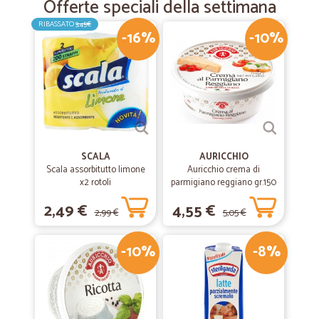
Offerte speciali della settimana
RIBASSATO
3,45€
-16%
-10%
SCALA
AURICCHIO
Scala assorbitutto limone
Auricchio crema di
x2 rotoli
parmigiano reggiano gr.150
2,49 €
4,55 €
2,99 €
5,05 €
-10%
-8%