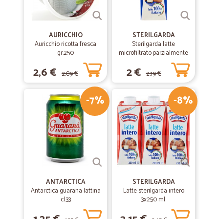
AURICCHIO
STERILGARDA
Auricchio ricotta fresca
Sterilgarda latte
gr.250
microfiltrato parzialmente
scremato lt.1
2,6 €
2 €
2,89 €
2,19 €
-7%
-8%
ANTARCTICA
STERILGARDA
Antarctica guarana lattina
Latte sterilgarda intero
cl.33
3x250 ml.