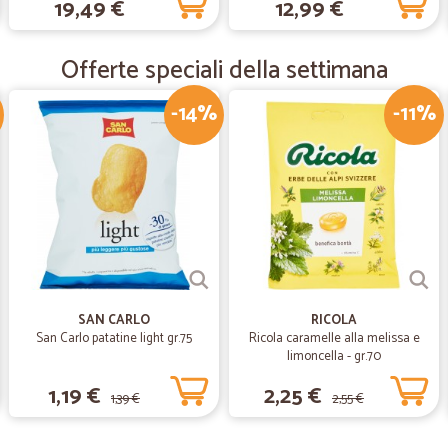
19,49 €
12,99 €
—
Ferruccio O.
Consegna di parola
Offerte speciali della settimana
Consegna di parola, il prodotto bu
-14%
-11%
—
Massimo P.
Ottimo servizio
Ottimo servizio
—
Daniela A.
Prodotti imballati perfetta
Prodotti imballati perfettamente e
SAN CARLO
RICOLA
San Carlo patatine light gr.75
Ricola caramelle alla melissa e
limoncella - gr.70
1,19 €
2,25 €
1,39 €
2,55 €