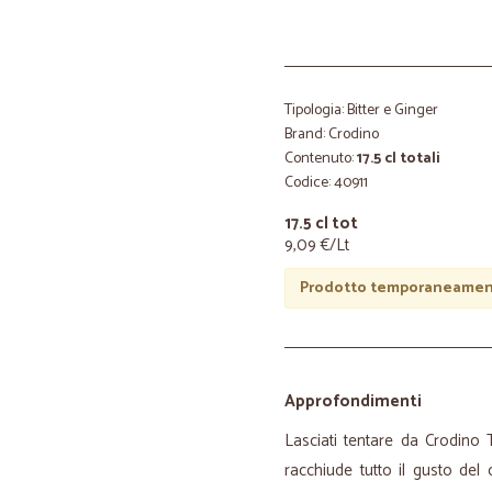
Tipologia: Bitter e Ginger
Brand: Crodino
Contenuto:
17.5 cl totali
Codice: 40911
17.5 cl tot
9,09 €/Lt
Prodotto temporaneament
Approfondimenti
Lasciati tentare da Crodino
racchiude tutto il gusto del