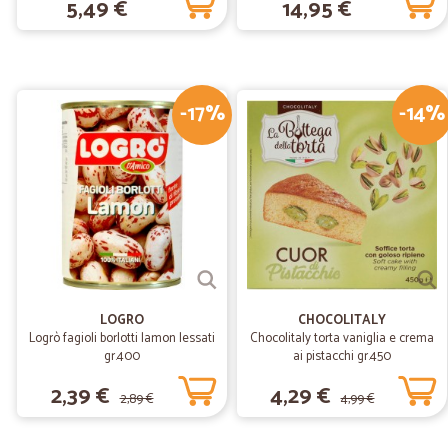
5,49 €
14,95 €
-17%
-14%
LOGRO
CHOCOLITALY
Logrò fagioli borlotti lamon lessati
Chocolitaly torta vaniglia e crema
gr.400
ai pistacchi gr.450
2,39 €
4,29 €
2,89 €
4,99 €