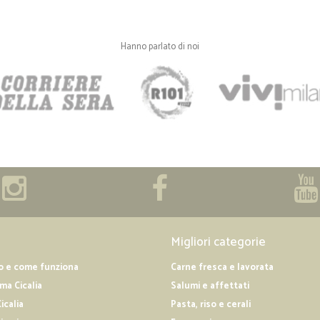
Hanno parlato di noi
Migliori categorie
o e come funziona
Carne fresca e lavorata
a Cicalia
Salumi e affettati
icalia
Pasta, riso e cerali