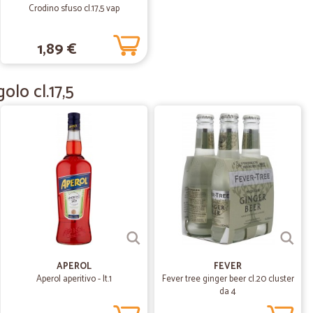
odo in cui ci troviamo, non posso lamentarmi. È raro trovare
Crodino sfuso cl.17,5 vap
n tempi di elaborazione e consegna così bassi. Il call
nist molto cortese. La qualità dei prodotti è ottima,
1,89 €
prezzo invece darei un 4/5, stiamo in una fascia
di prodotti di marca. Non si tratta di un discount,
rezzo vale la pena per il servizio.
olo cl.17,5
21/09/2020
ne veloce.
. Tutto ok. Prodotti di qualità. Purtroppo però i prezzi
petto alla norma,tranne per qualcosa. Solo per questo non ho
09/06/2020
APEROL
FEVER
Aperol aperitivo - lt.1
Fever tree ginger beer cl.20 cluster
da 4