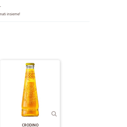
…
gnati insieme!
07/07/2025
14/02/2021
19/11/2020
nte!
i sono trovata molto bene. Ho ordinato il 17/11 e la spesa
to mi garantiva la consegna entro il 18/11 (quindi un solo
CRODINO