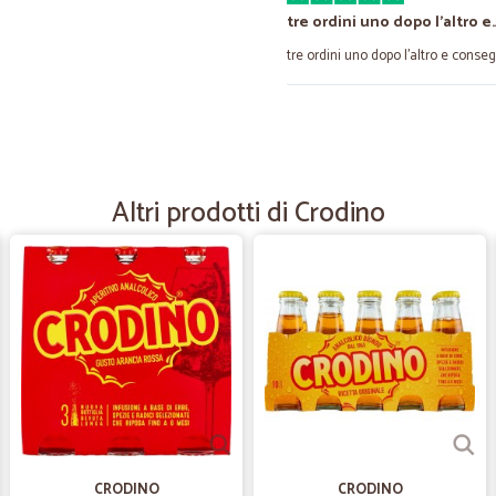
tre ordini uno dopo l'altro e
tre ordini uno dopo l'altro e conse
—
Leandro B.
Tutto bene grazie
Tutto bene grazie
Altri prodotti di Crodino
—
Davide V.
Tutto bene
Tutto bene, come desiderato.
—
Trustpilot
Consigliato, servizio eccelle
Ho concluso il mio primo ordine e m
mi è stata recapitata il 19/11. Il si
CRODINO
CRODINO