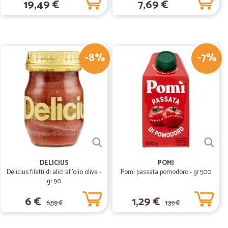
19,49 €
7,69 €
26/02/2020
ono
-8%
-7%
12/02/2020
27/08/2019
mente e…
 tempi di consegna rapidissimi,sito web eccellente
DELICIUS
POMI
Delicius filetti di alici all'olio oliva -
Pomì passata pomodoro - gr.500
gr.90
6 €
1,29 €
6,59 €
1,39 €