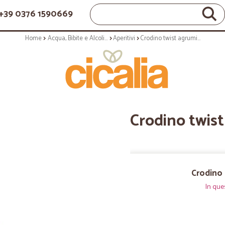
+39 0376 1590669
Home
Acqua, Bibite e Alcolici
Aperitivi
Crodino twist agrumi singolo cl.17,5
Crodino twist
Crodino 
In que