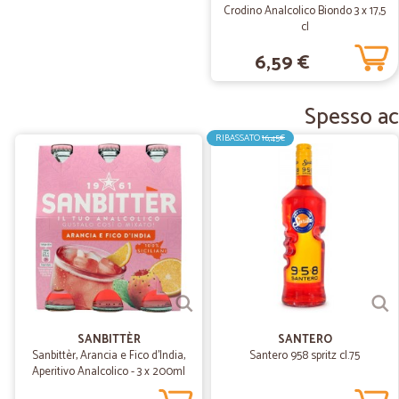
Crodino Analcolico Biondo 3 x 17,5
cl
6,59 €
Spesso acq
RIBASSATO
16,45€
SANBITTÈR
SANTERO
Sanbittèr, Arancia e Fico d'India,
Santero 958 spritz cl.75
Aperitivo Analcolico - 3 x 200ml