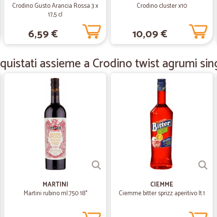
giorno lavorativo) ma, dato il peri
Crodino Gusto Arancia Rossa 3 x
Crodino cluster x10
un servizio di spesa a domicilio co
17,5 cl
center è sempre attivo e la receptio
6,59 €
10,09 €
specialmente la macelleria. Per il 
abbastanza alta ma parliamo anche 
diciamolo, ma secondo me il sovrapp
uistati assieme a Crodino twist agrumi sing
—
Mara T.
Imballaggio buono,spedizio
Imballaggio buono,spedizione veloce
degli articoli sono un po’ alti ris
messo il massimo delle stelline.
—
Anna L.
VELOCI E PRECISI
MARTINI
CIEMME
VELOCI E PRECISI
Martini rubino ml.750 18°
Ciemme bitter sprizz aperitivo lt.1