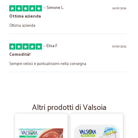
—
Simone L.
26/01/2026
Ottima azienda
Ottima azienda
—
Elisa F.
10/09/2025
Comodità!
Sempre veloci e puntualissimi nella consegna.
—
Francesco R.
31/01/2025
Facile da usare
Facile da usare, buona scelta di prodotti e, soprattutto, la consegna in
Altri prodotti di Valsoia
infopoint, che consente di non dover aspettare l'arrivo del corriere.
—
Luigi D.
18/08/2022
Velocissimi