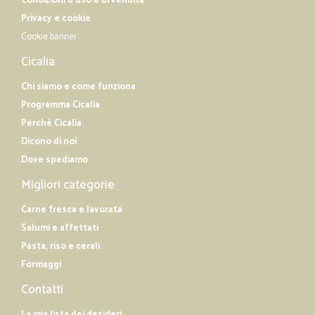
Condizioni d'uso e di vendita
Privacy e cookie
Cookie banner
Cicalia
Chi siamo e come funziona
Programma Cicalia
Perché Cicalia
Dicono di noi
Dove spediamo
Migliori categorie
Carne fresca e lavorata
Salumi e affettati
Pasta, riso e cerali
Formaggi
Contatti
La mia lista dei desideri