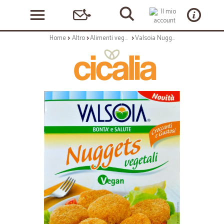
Home
Altro
Alimenti vegani
Valsoia Nuggets vegetali