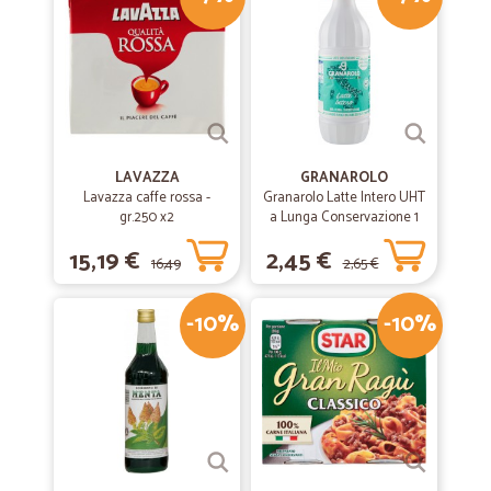
LAVAZZA
GRANAROLO
Lavazza caffe rossa -
Granarolo Latte Intero UHT
gr.250 x2
a Lunga Conservazione 1
Lt.
15,19 €
2,45 €
16,49
2,65 €
-10%
-10%
€