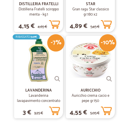
DISTILLERIA FRATELLI
STAR
Distilleria Fratelli sciroppo
Gran ragu Star classico
menta - kg.1
gr.180 x2
4,15 €
4,89 €
4,65 €
5,45 €
RIBASSATO
3,49€
-7%
-10%
LAVANDERINA
AURICCHIO
Lavanderina
Auricchio crema cacio e
lavapavimento concentrato
pepe gr.150
fiorito bio lt.1
3 €
4,55 €
3,25 €
5,05 €