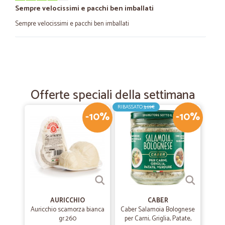
Sempre velocissimi e pacchi ben imballati
Sempre velocissimi e pacchi ben imballati
—
Daniele G.
09/12/2023
Perfezione
Velocissimi e imballaggio super professionale GRAZIE
Offerte speciali della settimana
RIBASSATO
3,69€
-10%
-10%
—
Michele P.
22/01/2022
Tutto ok
Tutto ok puntuali ed efficienti
—
Emiliano B.
03/01/2022
Prodotti arrivati nei tempi indicati ed…
AURICCHIO
CABER
Auricchio scamorza bianca
Caber Salamoia Bolognese
Prodotti arrivati nei tempi indicati ed erano imballati con cura.
gr.260
per Carni, Griglia, Patate,
Esperienza da ripetere.