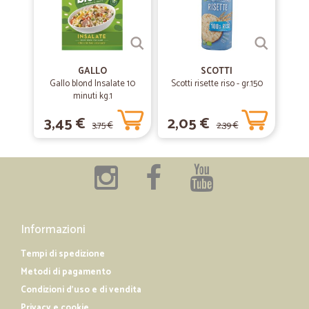
ottima scelta..precisi puntuali
ottima scelta..precisi puntuali
GALLO
SCOTTI
Gallo blond Insalate 10
—
Massimo C.
Scotti risette riso - gr.150
29/12/2018
minuti kg.1
Ottima scelta
3,45 €
2,05 €
Spedizione puntuale e veloce con un bel pensierino da parte vostra
3,75 €
2,39 €
Informazioni
Tempi di spedizione
Metodi di pagamento
Condizioni d'uso e di vendita
Privacy e cookie