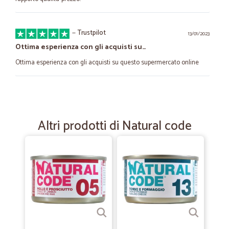
—
Trustpilot
13/01/2023
Ottima esperienza con gli acquisti su…
Ottima esperienza con gli acquisti su questo supermercato online
—
Roberto B.
11/05/2022
Puntuali e precisi
Altri prodotti di Natural code
Puntuali, precisi, prodotti conformi
—
Niccolò C.
26/10/2020
veloce e puntuale
veloce e puntuale
—
Silvano T.
11/09/2020