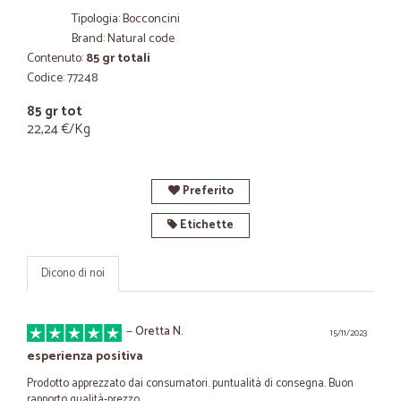
Tipologia: Bocconcini
Brand: Natural code
Contenuto:
85 gr totali
Codice: 77248
85 gr tot
22,24 €/Kg
Preferito
Etichette
Dicono di noi
—
Oretta N.
15/11/2023
esperienza positiva
Prodotto apprezzato dai consumatori. puntualità di consegna. Buon
rapporto qualità-prezzo.