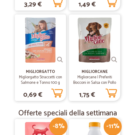
3,29 €
1,49 €
Gamberetti 4 x 85 gr.
MIGLIORGATTO
MIGLIORCANE
Migliorgatto Straccetti con
Migliorcane I Preferiti
Salmone e Tonno 100 g
Bocconi in Salsa con Pollo
e Verdure 300 gr.
0,69 €
1,75 €
Offerte speciali della settimana
-8%
-11%