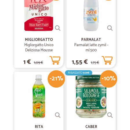
MIGLIORGATTO
PARMALAT
Migliorgatto Unico
Parmalat latte zymil -
Deliziosa Mousse
ml.500
Prosciutto 85 gr.
1 €
1,55 €
1,09 €
1,75 €
RIBASSATO
3,69€
-21%
-10%
RITA
CABER