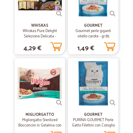
Gestione dell'ordine eccellente. In ogni momento potevo controllare
lo stato dell'ordine e pianificare la consegna . Ottima scelta del
corriere che nella mia zona è il migliore.
WHISKAS
GOURMET
Whiskas Pure Delight
Gourmet perle giganti
Selezione Delicata -
vitello carote - gr.85
Tenerezze - in Gelatina 1+
4,29 €
1,49 €
Years 4 x 85 gr.
MIGLIORGATTO
GOURMET
Migliorgatto Sterilized
PURINA GOURMET Perle
Bocconcini in Gelatina con
Gatto Filettini con Coniglio
Salmone - Pesce Azzurro e
Busta 85g