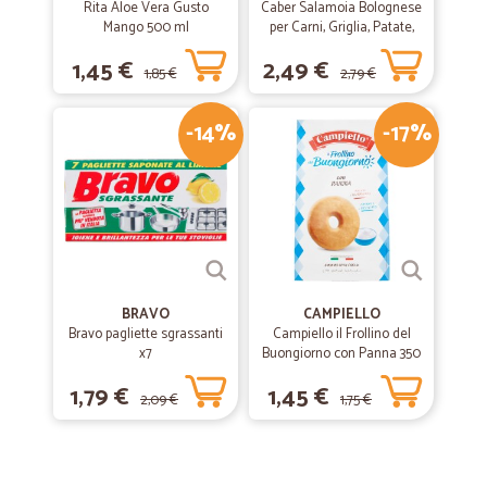
Rita Aloe Vera Gusto
Caber Salamoia Bolognese
Mango 500 ml
per Carni, Griglia, Patate,
Verdure 200 gr.
1,45 €
2,49 €
1,85 €
2,79 €
-14%
-17%
BRAVO
CAMPIELLO
Bravo pagliette sgrassanti
Campiello il Frollino del
x7
Buongiorno con Panna 350
g
1,79 €
1,45 €
2,09 €
1,75 €