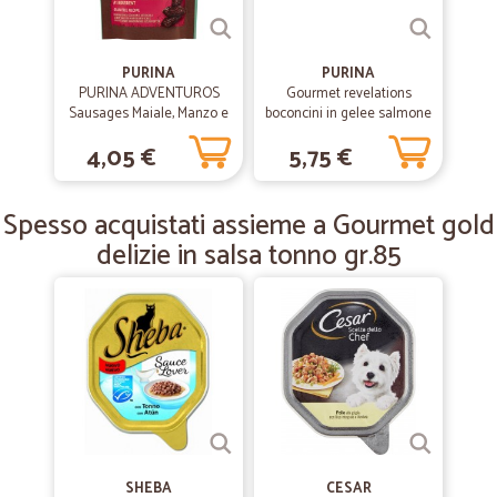
—
Michelina P.
09/01/2019
Sicuramente il TOP in questo genere di…
PURINA
PURINA
PURINA ADVENTUROS
Gourmet revelations
Sicuramente il TOP in questo genere di attività, articoli di qualità e
Sausages Maiale, Manzo e
boconcini in gelee salmone
velocità nella consegn
Pollo 70 g
gr.57x4
4,05 €
5,75 €
—
Giuliano C.
17/12/2018
Spesso acquistati assieme a Gourmet gold
Ottimi prodotti e consegne in time
delizie in salsa tonno gr.85
Ottimi prodotti e consegne in time
SHEBA
CESAR