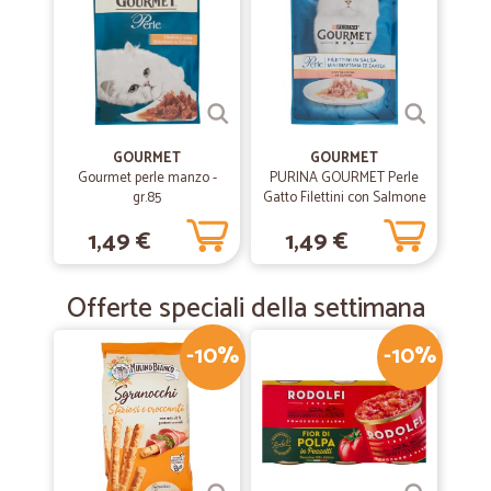
GOURMET
GOURMET
Gourmet perle manzo -
PURINA GOURMET Perle
gr.85
Gatto Filettini con Salmone
Busta 85g
1,49 €
1,49 €
Offerte speciali della settimana
-10%
-10%