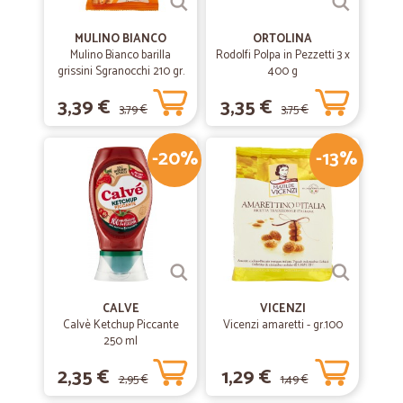
MULINO BIANCO
ORTOLINA
Mulino Bianco barilla
Rodolfi Polpa in Pezzetti 3 x
grissini Sgranocchi 210 gr.
400 g
3,39 €
3,35 €
3,79 €
3,75 €
-20%
-13%
CALVE
VICENZI
Calvè Ketchup Piccante
Vicenzi amaretti - gr.100
250 ml
2,35 €
1,29 €
2,95 €
1,49 €