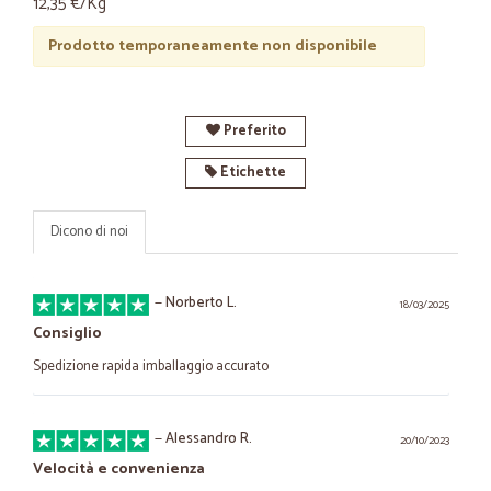
12,35 €/Kg
Prodotto temporaneamente non disponibile
Preferito
Etichette
Dicono di noi
—
Norberto L.
18/03/2025
Consiglio
Spedizione rapida imballaggio accurato
—
Alessandro R.
20/10/2023
Velocità e convenienza