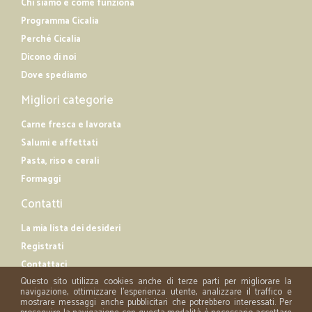
Chi siamo e come funziona
Programma Cicalia
Perché Cicalia
Dicono di noi
Dove spediamo
Migliori categorie
Carne fresca e lavorata
Salumi e affettati
Pasta, riso e cerali
Formaggi
Contatti
La mia lista dei desideri
Registrati
Contattaci
Questo sito utilizza cookies anche di terze parti per migliorare la
navigazione, ottimizzare l'esperienza utente, analizzare il traffico e
mostrare messaggi anche pubblicitari che potrebbero interessati. Per