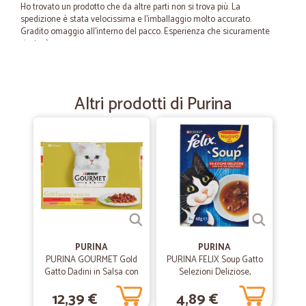
Ho trovato un prodotto che da altre parti non si trova più. La
spedizione è stata velocissima e l'imballaggio molto accurato.
Gradito omaggio all'interno del pacco. Esperienza che sicuramente
ripeterò.
—
Patrizia Z.
06/09/2022
Altri prodotti di Purina
OTTIMO SITO
OTTIMO SITO, DOVE HO TROVATO PRODOTTI CHE FATICAVO A
TROVARE IN COMMERCIO RAPIDA LA SPEDIZIONE - PROFESSIONALI
—
Gabriele A.
02/04/2021
corteccia pacciamatura
Ho acquistato corteccia per pacciamatura. Prodotto di qualità a buon
prezzo. Consegna più veloce dei tempi dichiarati. Tracciamento
PURINA
PURINA
consegna perfetto.
PURINA GOURMET Gold
PURINA FELIX Soup Gatto
Gatto Dadini in Salsa con
Selezioni Deliziose,
Manzo, Salmone, Anatra,
Multipack busta 6x48 gr.
12,39 €
4,89 €
—
Consuelo B.
Pollo Lattina 12x85 gr.
06/12/2019