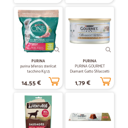
Benissimo
Puntualità cortesia ottimi imballaggi
—
Nicoletta Z.
09/11/2019
ottimo servizio puntuale e conforme
ottimo servizio puntuale e conforme
PURINA
PURINA
purina bifensis sterilcat
—
Claudia P.
PURINA GOURMET
09/07/2019
tacchino Kg.1,5
Diamant Gatto Sfilaccetti
Ottime supermercato on-line.Lo…
con Tacchino Naturale
14,55 €
1,79 €
lattina 85gr.
Ottime supermercato on-line.Lo consiglio.
—
Daniele B.
09/05/2019
Tutto preciso ...acquisto rapido e…
Tutto preciso ...acquisto rapido e soddisfacente