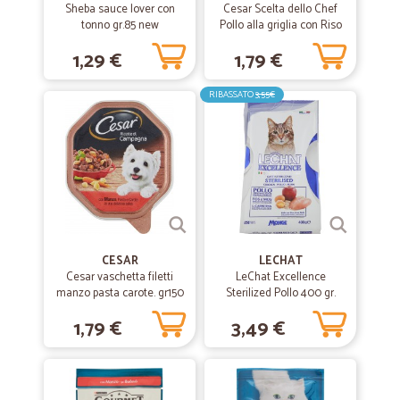
Sheba sauce lover con
Cesar Scelta dello Chef
tonno gr.85 new
Pollo alla griglia con Riso
integrale e Verdure 150 gr.
1,29 €
1,79 €
RIBASSATO
3,55€
CESAR
LECHAT
Cesar vaschetta filetti
LeChat Excellence
manzo pasta carote. gr150
Sterilized Pollo 400 gr.
1,79 €
3,49 €