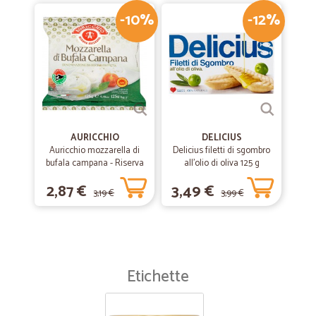
-10%
-12%
AURICCHIO
DELICIUS
Auricchio mozzarella di
Delicius filetti di sgombro
bufala campana - Riserva
all'olio di oliva 125 g
esclusiva gr.125
2,87 €
3,49 €
3,19 €
3,99 €
Etichette