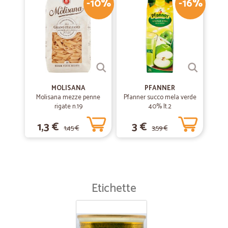
-10%
-16%
MOLISANA
PFANNER
Molisana mezze penne
Pfanner succo mela verde
rigate n.19
40% lt.2
1,3 €
3 €
1,45 €
3,59 €
Etichette