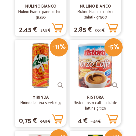
MULINO BIANCO
MULINO BIANCO
Mulino Bianco pannocchie -
Mulino Bianco cracker
gr.350
salati - gr.500
2,45 €
2,85 €
2,85 €
3,05 €
-11%
-5%
MIRINDA
RISTORA
Mirinda lattina sleek cl.33
Ristora orzo-caffe solubile
lattina gr.125
0,75 €
4 €
0,85 €
4,25 €