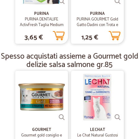
09/06/2020
Precisi e veloci
PURINA
PURINA
Precisi e veloci
PURINA DENTALIFE
PURINA GOURMET Gold
ActivFresh Taglia Medium
Gatto Dadini con Trota e
busta 5 Sticks 115 g
verdure, in salsa con
3,65 €
1,25 €
verdure lattina 85 gr.
—
Luigi R.
03/06/2020
veloce la consegna e gentilissima…
Spesso acquistati assieme a Gourmet gold
veloce la consegna e gentilissima l'interlocutrice al telefono che mi
ha dissolto i dubbi
delizie salsa salmone gr.85
—
Beniamino B.
23/04/2020
ottima esperienza
Sito molto chiaro e facilità inoltrare l’ordine. Velocissimo nella
consegna a domicilio
—
Mauro L.
17/01/2020
GOURMET
LECHAT
Precisi
Gourmet gold coniglio e
Le Chat Natural Gustosi