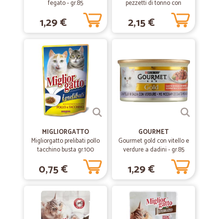
fegato - gr.85
pezzetti di tonno con
Precisi, veloci
gamberetti 80 gr.
1,29 €
2,15 €
—
Silvia Z.
02/10/2019
perfetto grazie mille
perfetto grazie mille
MIGLIORGATTO
GOURMET
Migliorgatto prelibati pollo
Gourmet gold con vitello e
tacchino busta gr.100
verdure a dadini - gr.85
0,75 €
1,29 €