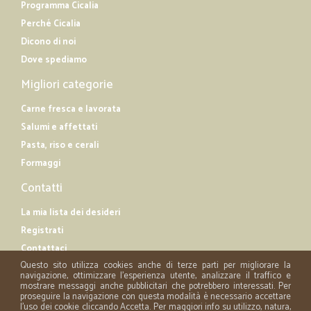
Programma Cicalia
Perché Cicalia
Dicono di noi
Dove spediamo
Migliori categorie
Carne fresca e lavorata
Salumi e affettati
Pasta, riso e cerali
Formaggi
Contatti
La mia lista dei desideri
Registrati
Contattaci
Questo sito utilizza cookies anche di terze parti per migliorare la
navigazione, ottimizzare l'esperienza utente, analizzare il traffico e
mostrare messaggi anche pubblicitari che potrebbero interessati. Per
proseguire la navigazione con questa modalità è necessario accettare
l'uso dei cookie cliccando Accetta. Per maggiori info su utilizzo, natura,