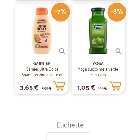
-7%
-8%
€
GARNIER
YOGA
Garnier Ultra Dolce
Yoga succo mela verde
Shampoo 2in1 al latte di
cl.20 vap
Vaniglia e polpa di Papaya
3,65 €
1,05 €
per capelli lunghi, 300 ml.
3,95 €
1,15 €
Etichette