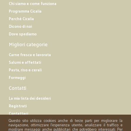
Chi siamo e come funziona
Programma Cicalia
Perché Cicalia
Dicono di noi
Dove spediamo
Migliori categorie
Carne fresca e lavorata
Salumi e affettati
Pasta, riso e cerali
Formaggi
Contatti
La mia lista dei desideri
Registrati
Contattaci
Questo sito utilizza cookies anche di terze parti per migliorare la
navigazione, ottimizzare l'esperienza utente, analizzare il traffico e
mostrare messaggi anche pubblicitari che potrebbero interessati. Per