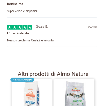
benissimo
super veloci e disponibili
—
Grazia G.
15/10/2023
L’orzo volante
Nessun problema. Qualità e velocità
—
Giancarlo B.
15/05/2023
Sempre precisi come sempre
Sempre precisi come sempre
Altri prodotti di Almo Nature
RIBASSATO
86,05€
—
Antongiulio V.
27/08/2022
Bravi economici e rapidissimi nella…
Bravi economici e rapidissimi nella consegna.