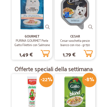
GOURMET
CESAR
PURINA GOURMET Perle
Cesar vaschetta pesce
Gatto Filettini con Salmone
bianco con riso - gr.150
Busta 85g
1,49 €
1,79 €
Offerte speciali della settimana
-22%
-8%