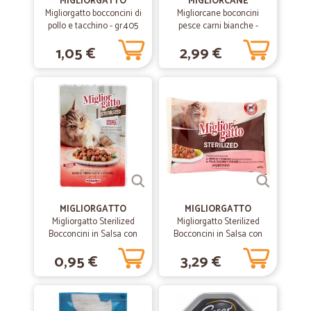
MIGLIORGATTO
MIGLIORCANE
Migliorgatto bocconcini di
Migliorcane boconcini
Veloci
pollo e tacchino - gr.405
pesce carni bianche -
Veloci e precisi
kg.1,25
1,05 €
2,99 €
—
Elisabetta T.
27/07/2020
Spedizione velocissima
Spedizione velocissima, prodotti ottimi e imballati perfettamente.
—
Gianluca Z.
06/08/2019
Vi ho travato prodotti che avevo…
MIGLIORGATTO
MIGLIORGATTO
Vi ho travato prodotti che avevo difficoltà a trovare, anche nei
Migliorgatto Sterilized
Migliorgatto Sterilized
supermercati tradizionali, a buon prezzo, e la consegna è stata
Bocconcini in Salsa con
Bocconcini in Salsa con
praticamente immediata e precisa ( entro la mattina del giorno dopo
Manzo, Prosciutto e
Agnello e Verdure - Pollo,
dell'ordine) Sono rimasto piacevolmente colpito ...
0,95 €
3,29 €
Verdure 85 gr.
Tacchino e Verdure 4x85gr.