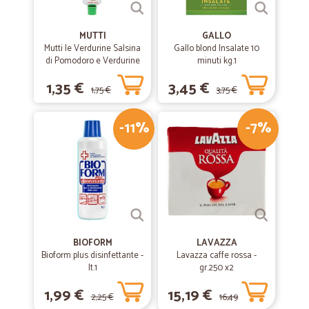
MUTTI
GALLO
Mutti le Verdurine Salsina
Gallo blond Insalate 10
di Pomodoro e Verdurine
minuti kg.1
130 g
1,35 €
3,45 €
1,75 €
3,75 €
-11%
-7%
BIOFORM
LAVAZZA
Bioform plus disinfettante -
Lavazza caffe rossa -
lt.1
gr.250 x2
1,99 €
15,19 €
2,25 €
16,49