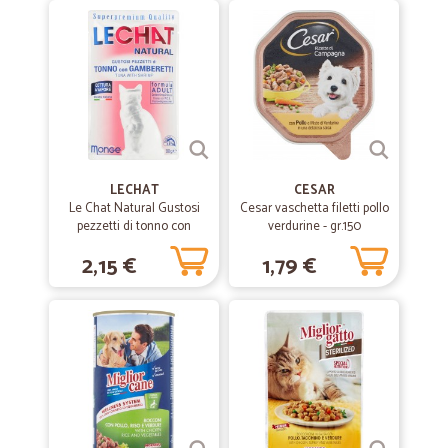
LECHAT
CESAR
Le Chat Natural Gustosi
Cesar vaschetta filetti pollo
pezzetti di tonno con
verdurine - gr.150
gamberetti 80 gr.
2,15 €
1,79 €