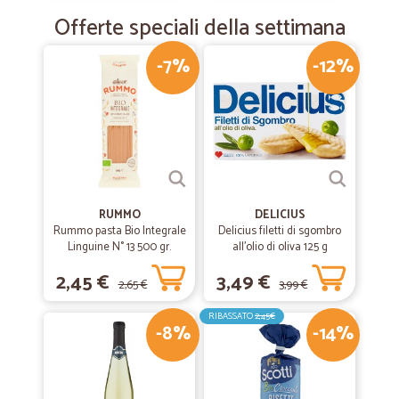
Offerte speciali della settimana
-7%
-12%
RUMMO
DELICIUS
Rummo pasta Bio Integrale
Delicius filetti di sgombro
Linguine N° 13 500 gr.
all'olio di oliva 125 g
2,45 €
3,49 €
2,65 €
3,99 €
RIBASSATO
2,45€
-8%
-14%