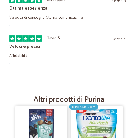
24/03/2025
Ottima esperienza
Velocità di consegna Ottima comunicaziine
—
Flavio S.
13/07/2022
Veloci e precisi
Affidabilità
—
Marco B.
19/04/2021
QUESTA VOLTA è ANDATO TUTTO BENE
QUESTA VOLTA è ANDATO TUTTO BENE. OTTIMO SERVIZIO
Altri prodotti di Purina
RIBASSATO
4,05€
—
Marco A.
15/09/2020
Buon acquisto
Buon acquisto