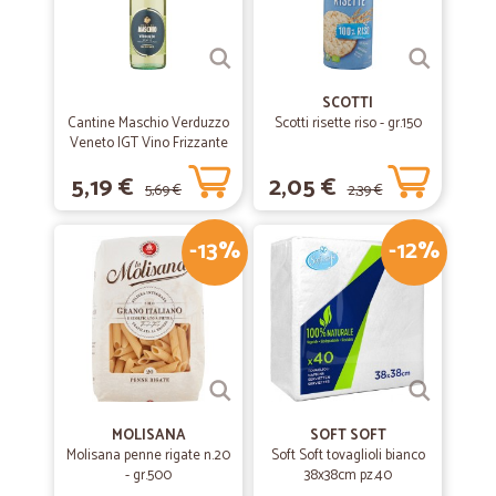
SCOTTI
Cantine Maschio Verduzzo
Scotti risette riso - gr.150
Veneto IGT Vino Frizzante
75 cl.
5,19 €
2,05 €
5,69 €
2,39 €
-13%
-12%
MOLISANA
SOFT SOFT
Molisana penne rigate n.20
Soft Soft tovaglioli bianco
- gr.500
38x38cm pz.40