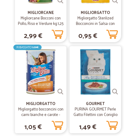
MIGLIORCANE
MIGLIORGATTO
Migliorcane Bocconi con
Migliorgatto Sterilized
Pollo, Riso e Verdure kg.1,25
Bocconcini in Salsa con
Pollo, Tacchino e Verdure
2,99 €
0,95 €
85 gr.
RIBASSATO
1,09€
MIGLIORGATTO
GOURMET
Migliorgatto bocconcini con
PURINA GOURMET Perle
carni bianche e carote -
Gatto Filettini con Coniglio
gr.405
Busta 85g
1,05 €
1,49 €