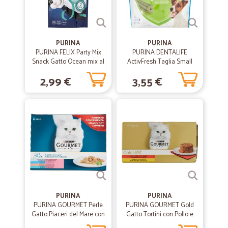
—
Angelo C.
24/06/2020
La transazione è stata perfetta
PURINA
PURINA
PURINA FELIX Party Mix
PURINA DENTALIFE
La transazione è stata perfetta
Snack Gatto Ocean mix al
ActivFresh Taglia Small
gusto di salmone,
busta 7 Sticks 115 g
2,99 €
3,55 €
merluzzo e trota busta 60
—
Gerardo S.
gr.
12/04/2020
Servizio veloce
Servizio veloce , serio ed efficiente. Lo consiglio.
—
Finizia A.
09/02/2020
Servizio perfetto
Servizio perfetto. L'unica cosa che migliorerei sono i tempi di
consegna. Ma per il resto impeccabili
PURINA
PURINA
PURINA GOURMET Perle
PURINA GOURMET Gold
Gatto Piaceri del Mare con
Gatto Tortini con Pollo e
—
Donatella T.
Salmone, Platessa, Tonno
Carote, con Manzo e
09/01/2020