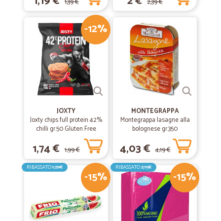
1,19 €
2 €
1,39 €
2,39 €
-12%
JOXTY
MONTEGRAPPA
Joxty chips full protein 42%
Montegrappa lasagne alla
chilli gr.50 Gluten Free
bolognese gr.350
1,74 €
4,03 €
1,99 €
4,19 €
RIBASSATO
1,29€
RIBASSATO
2,15€
-15%
-15%