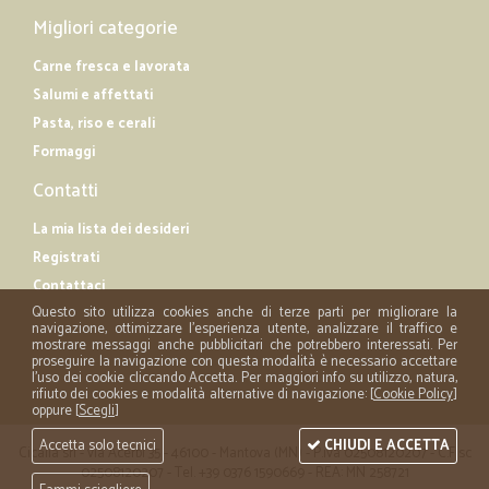
Migliori categorie
Carne fresca e lavorata
Salumi e affettati
Pasta, riso e cerali
Formaggi
Contatti
La mia lista dei desideri
Registrati
Contattaci
Questo sito utilizza cookies anche di terze parti per migliorare la
navigazione, ottimizzare l'esperienza utente, analizzare il traffico e
mostrare messaggi anche pubblicitari che potrebbero interessati. Per
proseguire la navigazione con questa modalità è necessario accettare
l'uso dei cookie cliccando Accetta. Per maggiori info su utilizzo, natura,
rifiuto dei cookies e modalità alternative di navigazione: [
Cookie Policy
]
oppure [
Scegli
]
Accetta solo tecnici
CHIUDI E ACCETTA
Cicalia srl - via Acerbi 35 - 46100 - Mantova (MN) - P.iva 02508120207 - C.Fisc
02508120207 - Tel. +39 0376 1590669 - REA: MN 258721