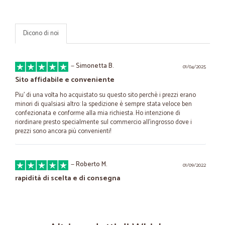
Dicono di noi
—
Simonetta B.
01/04/2025
Sito affidabile e conveniente
Piu' di una volta ho acquistato su questo sito perchè i prezzi erano
minori di qualsiasi altro: la spedizione è sempre stata veloce ben
confezionata e conforme alla mia richiesta. Ho intenzione di
riordinare presto specialmente sul commercio all'ingrosso dove i
prezzi sono ancora più convenienti!
—
Roberto M.
01/09/2022
rapidità di scelta e di consegna
Vasto assortimento di prodotti, prezzi allineati con le migliori catene
di distribuzione, con il vantaggio di scegliere dallo schermo e ricevere
quanto ordinato a domicilio in un tempo brevissimo.