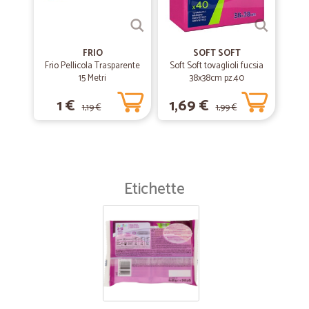
FRIO
SOFT SOFT
Frio Pellicola Trasparente
Soft Soft tovaglioli fucsia
15 Metri
38x38cm pz.40
1 €
1,69 €
1,19 €
1,99 €
Etichette