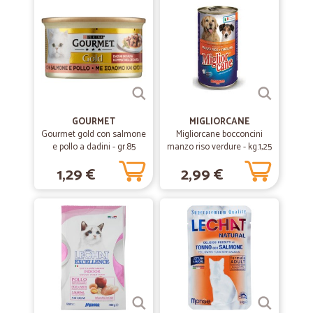
GOURMET
MIGLIORCANE
Gourmet gold con salmone
Migliorcane bocconcini
e pollo a dadini - gr.85
manzo riso verdure - kg.1,25
1,29 €
2,99 €