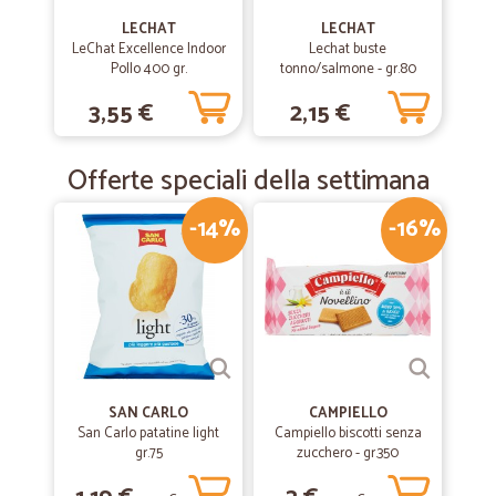
LECHAT
LECHAT
LeChat Excellence Indoor
Lechat buste
Pollo 400 gr.
tonno/salmone - gr.80
3,55 €
2,15 €
Offerte speciali della settimana
-14%
-16%
SAN CARLO
CAMPIELLO
San Carlo patatine light
Campiello biscotti senza
gr.75
zucchero - gr.350