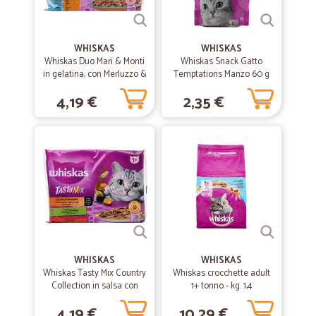
28/02/2020
TOP!!!!!!!!!
TOP!!!!!!!!!
WHISKAS
WHISKAS
Whiskas Duo Mari & Monti
Whiskas Snack Gatto
in gelatina, con Merluzzo &
Temptations Manzo 60 g
Pollo, con Salmone &
—
Marinella C.
08/02/2020
4,19 €
2,35 €
Tacchino 4 x 85 g
Top!!
Top!!! Come sempre d'altronde.
—
Mira V.
06/11/2019
Ampia scelta di prodotti e veloce…
Ampia scelta di prodotti e veloce consegna! Sono bravi!
WHISKAS
WHISKAS
—
Daniele L.
07/09/2019
Whiskas Tasty Mix Country
Whiskas crocchette adult
Ottimo
Collection in salsa con
1+ tonno - kg. 1,4
agnello pollo e carote, con
Ottimo, veloce e ben confezionato
4,19 €
10,29 €
manzo e pollame 4x85g