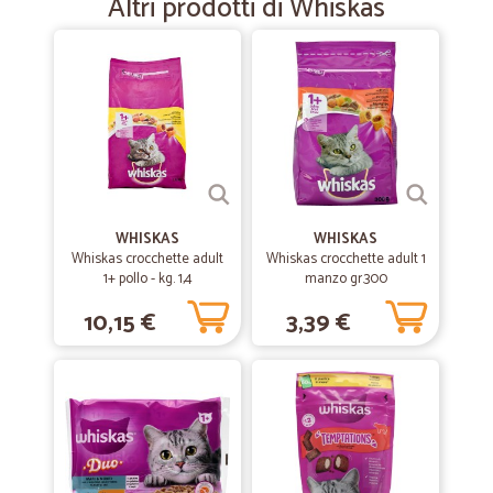
Altri prodotti di Whiskas
—
Isabella S.
05/01/2022
Servizio eccellente
Servizio eccellente, puntualità e consegna merce integra e
impeccabile,lo consiglio come servizio
—
Cristina V.
06/10/2021
Servizio ottimo
WHISKAS
WHISKAS
Whiskas crocchette adult
Whiskas crocchette adult 1
Servizio ottimo, prodotti di qualità e spedizione veloce. Consiglio
1+ pollo - kg. 1,4
manzo gr.300
assolutamente
10,15 €
3,39 €
—
Emiliano M.
22/07/2020
Tutto bene
Tutto bene. Spedizione rapida
—
Simone P.