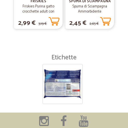
FRISKIES
SPUMA DI SCIAMPAGNA
Friskies Purina gatto
Spuma di Sciampagna
crocchette adult con
Ammorbidente
coniglio, pollo e verdure
Concentrato Carezza
2,99 €
2,45 €
scatola gr.400
d'Argan 600 ml
3,19 €
2,65 €
Etichette