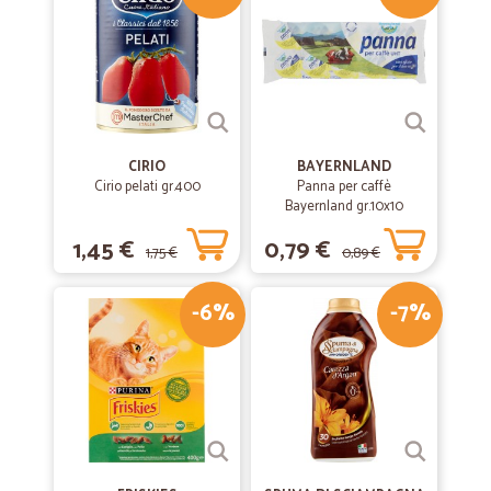
CIRIO
BAYERNLAND
Cirio pelati gr.400
Panna per caffè
Bayernland gr.10x10
1,45 €
0,79 €
1,75 €
0,89 €
-6%
-7%