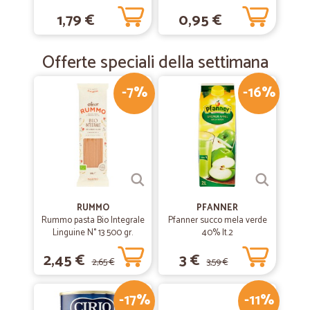
Agnello e Verdure 85 gr.
1,79 €
0,95 €
Offerte speciali della settimana
-7%
-16%
RUMMO
PFANNER
Rummo pasta Bio Integrale
Pfanner succo mela verde
Linguine N° 13 500 gr.
40% lt.2
2,45 €
3 €
2,65 €
3,59 €
-17%
-11%