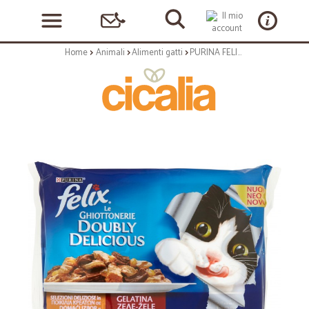
Home
Animali
Alimenti gatti
PURINA FELIX DOUBLY DELICIOUS Con Manzo e Pollo, Con Tacchino e Fegato in Gelatina Busta 4x100g