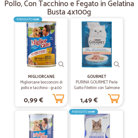
Pollo, Con Tacchino e Fegato in Gelatina
Tutto perfetto
Busta 4x100g
Tutto perfetto
RIBASSATO
1,05€
—
Amalia U.
06/12/2018
Più che soddisfatta
Più che soddisfatta! Sempre molta gentilezza, se si contatta
telefonicamente; precisione e puntualità nella consegna.
MIGLIORCANE
GOURMET
Migliorcane bocconcini di
PURINA GOURMET Perle
pollo e tacchino - gr.400
Gatto Filettini con Salmone
Busta 85g
0,99 €
1,49 €
RIBASSATO
3,55€