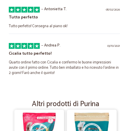
—
Antonietta T.
08/02/2026
Tutto perfetto
Tutto perfetto! Consegna al piano ok!
—
Andrea P.
03/10/2021
Cicalia tutto perfetto!
Quarto ordine fatto con Cicalia e confermo le buone impressioni
avute con il primo ordine. Tutto ben imballato e ho ricevuto l'ordine in
2 giorni! Farò anche il quinto!
—
Trustpilot
07/06/2021
Molto comodo per evitare di prendere…
Altri prodotti di Purina
Molto comodo per evitare di prendere l’auto, ma il tempo di consegna
è lungo nella mia regione, quasi una settimana!È molto pratico
perché ci sono un sacco di prodotti freschi. Ma è un peccato che non
c’è carne elevata a terra e senza antibiotici.