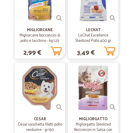
MIGLIORCANE
LECHAT
Migliorcane bocconcini di
LeChat Excellence
pollo e tacchino - kg.1,25
Sterilized Pollo 400 gr.
2,99 €
3,49 €
CESAR
MIGLIORGATTO
Cesar vaschetta filetti pollo
Migliorgatto Sterilized
verdurine - gr.150
Bocconcini in Salsa con